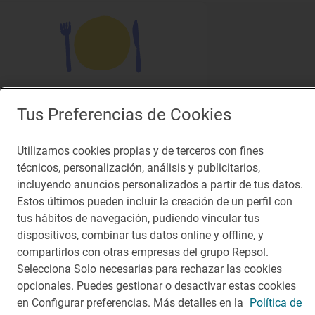
Solete
Tus Preferencias de Cookies
Restaurante Cuevas Al Jatib
Restaurantes · Baza, Granada
Utilizamos cookies propias y de terceros con fines
técnicos, personalización, análisis y publicitarios,
incluyendo anuncios personalizados a partir de tus datos.
Estos últimos pueden incluir la creación de un perfil con
¡Mantente al tanto!
tus hábitos de navegación, pudiendo vincular tus
Suscríbete a la newsletter de los amantes del viaje y de
dispositivos, combinar tus datos online y offline, y
la buena comida
compartirlos con otras empresas del grupo Repsol.
Selecciona Solo necesarias para rechazar las cookies
Suscribirme
opcionales. Puedes gestionar o desactivar estas cookies
en Configurar preferencias. Más detalles en la
Política de