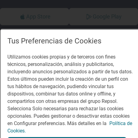
App Store
Google Play
Guía Repsol
Enlaces
Tus Preferencias de Cookies
Comer
Contacto
Utilizamos cookies propias y de terceros con fines
Viajar
Sala de prensa
técnicos, personalización, análisis y publicitarios,
incluyendo anuncios personalizados a partir de tus datos.
Dormir
Canal de ética
Estos últimos pueden incluir la creación de un perfil con
tus hábitos de navegación, pudiendo vincular tus
dispositivos, combinar tus datos online y offline, y
compartirlos con otras empresas del grupo Repsol.
Selecciona Solo necesarias para rechazar las cookies
Política de privacidad
Política de cookies
Nota legal
opcionales. Puedes gestionar o desactivar estas cookies
Condiciones del servicio
en Configurar preferencias. Más detalles en la
Política de
© Repsol S.A. 2000
- 2026
Cookies.