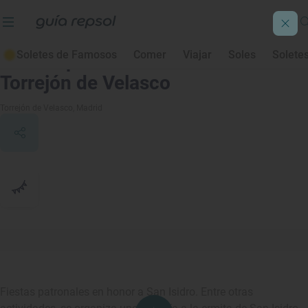
Soletes de Famosos
Comer
Viajar
Soles
Solete
Fiestas patronales de San Isidro en
Torrejón de Velasco
Torrejón de Velasco
, Madrid
Fiestas patronales en honor a San Isidro. Entre otras