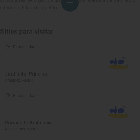
actividades, se organiza una romería a la ermita de San Isidro,
situada a 6 km del pueblo.
Sitios para visitar
Parque Urbano
Jardín del Príncipe
Aranjuez, Madrid
Parque Urbano
Parque de Andalucía
Alcobendas, Madrid