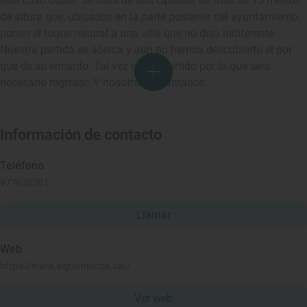
este caso doble. Se trata de dos cipreses de más de 15 metros
de altura que, ubicados en la parte posterior del ayuntamiento,
ponen el toque natural a una villa que no deja indiferente.
Nuestra partida se acerca y aún no hemos descubierto el por
qué de su encanto. Tal vez esté repartido por lo que será
necesario regresar. Y nosotros encantados.
Información de contacto
Teléfono
977638301
Llamar
Web
https://www.aiguamurcia.cat/
Ver web