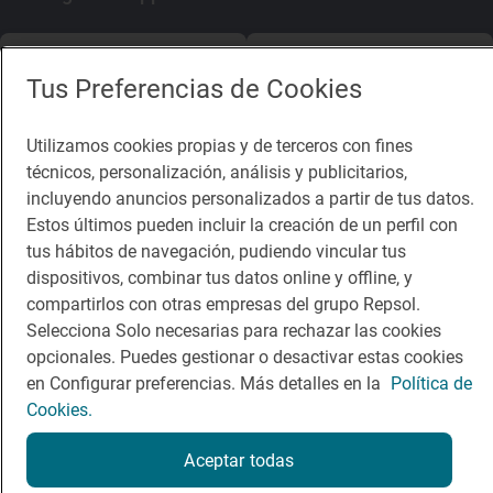
App Store
Google Play
Tus Preferencias de Cookies
Guía Repsol
Enlaces
Utilizamos cookies propias y de terceros con fines
técnicos, personalización, análisis y publicitarios,
Comer
Contacto
incluyendo anuncios personalizados a partir de tus datos.
Viajar
Sala de prensa
Estos últimos pueden incluir la creación de un perfil con
tus hábitos de navegación, pudiendo vincular tus
Dormir
Canal de ética
dispositivos, combinar tus datos online y offline, y
compartirlos con otras empresas del grupo Repsol.
Selecciona Solo necesarias para rechazar las cookies
opcionales. Puedes gestionar o desactivar estas cookies
en Configurar preferencias. Más detalles en la
Política de
Política de privacidad
Política de cookies
Nota legal
Cookies.
Condiciones del servicio
© Repsol S.A. 2000
- 2026
Aceptar todas