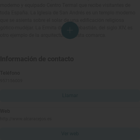
moderno y equipado Centro Termal que recibe visitantes de
toda España. La Iglesia de San Andrés es un templo moderno
que se asienta sobre el solar de una edificación religiosa
gótico-mudéjar. La Ermita de San Sebastián, del siglo XIV, es
otro ejemplo de la arquitectura de esta comarca.
Información de contacto
Teléfono
957156009
Llamar
Web
http://www.alcaracejos.es
Ver web