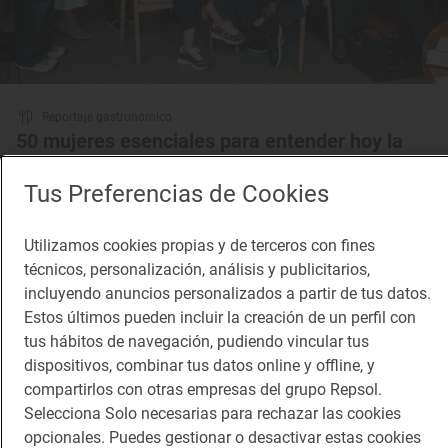
Reportaje gastronómico
50 mujeres esenciales para entender hoy la
gastronomía vasca
Tus Preferencias de Cookies
Presentación del libro ‘Mamia’
Utilizamos cookies propias y de terceros con fines
técnicos, personalización, análisis y publicitarios,
incluyendo anuncios personalizados a partir de tus datos.
Estos últimos pueden incluir la creación de un perfil con
tus hábitos de navegación, pudiendo vincular tus
dispositivos, combinar tus datos online y offline, y
compartirlos con otras empresas del grupo Repsol.
Selecciona Solo necesarias para rechazar las cookies
opcionales. Puedes gestionar o desactivar estas cookies