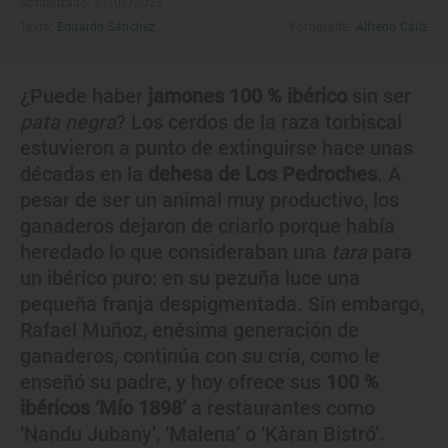
Actualizado: 21/02/2023
Texto:
Eduardo Sánchez
Fotografía:
Alfredo Cáliz
¿Puede haber
jamones 100 % ibérico
sin ser
pata negra
? Los cerdos de la raza torbiscal
estuvieron a punto de extinguirse hace unas
décadas en la
dehesa de Los Pedroches
. A
pesar de ser un animal muy productivo, los
ganaderos dejaron de criarlo porque había
heredado lo que consideraban una
tara
para
un ibérico puro: en su pezuña luce una
pequeña franja despigmentada. Sin embargo,
Rafael Muñoz, enésima generación de
ganaderos, continúa con su cría, como le
enseñó su padre, y hoy ofrece sus
100 %
ibéricos ‘Mío 1898’
a restaurantes como
‘Nandu Jubany’, ‘Malena’ o ‘Kàran Bistró’.