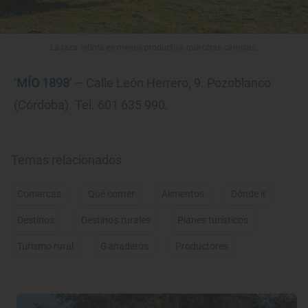
La raza retinta es menos productiva que otras cárnicas.
‘
MÍO 1898
’ – Calle León Herrero, 9. Pozoblanco
(Córdoba). Tel. 601 635 990.
Temas relacionados
Comarcas
Qué comer
Alimentos
Dónde ir
Destinos
Destinos rurales
Planes turísticos
Turismo rural
Ganaderos
Productores