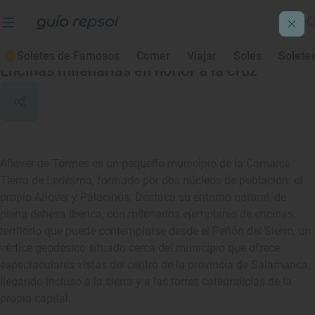
Añover de Tormes
Soletes de Famosos
Comer
Viajar
Soles
Solete
Encinas milenarias en honor a la cruz
Añover de Tormes es un pequeño municipio de la Comarca
Tierra de Ledesma, formado por dos núcleos de población: el
propio Añover y Palacinos. Destaca su entorno natural, de
plena dehesa ibérica, con milenarios ejemplares de encinas,
territorio que puede contemplarse desde el Peñón del Sierro, un
vértice geodésico situado cerca del municipio que ofrece
espectaculares vistas del centro de la provincia de Salamanca,
llegando incluso a la sierra y a las torres catedralicias de la
propia capital.