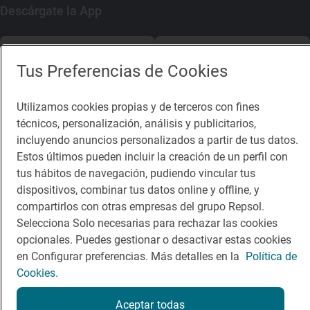
Descárgate la App
App Store
Google Play
Tus Preferencias de Cookies
Guía Repsol
Enlaces
Utilizamos cookies propias y de terceros con fines
técnicos, personalización, análisis y publicitarios,
Comer
Contacto
incluyendo anuncios personalizados a partir de tus datos.
Viajar
Sala de prensa
Estos últimos pueden incluir la creación de un perfil con
tus hábitos de navegación, pudiendo vincular tus
Dormir
Canal de ética
dispositivos, combinar tus datos online y offline, y
compartirlos con otras empresas del grupo Repsol.
Selecciona Solo necesarias para rechazar las cookies
opcionales. Puedes gestionar o desactivar estas cookies
en Configurar preferencias. Más detalles en la
Política de
Política de privacidad
Política de cookies
Nota legal
Cookies.
Condiciones del servicio
© Repsol S.A. 2000
- 2026
Aceptar todas