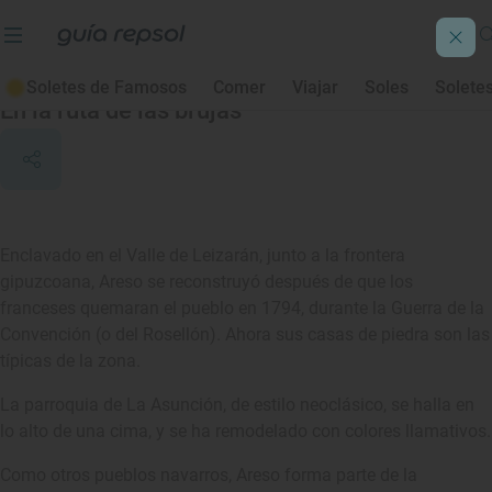
Areso
Soletes de Famosos
Comer
Viajar
Soles
Solete
En la ruta de las brujas
Enclavado en el Valle de Leizarán, junto a la frontera
gipuzcoana, Areso se reconstruyó después de que los
franceses quemaran el pueblo en 1794, durante la Guerra de la
Convención (o del Rosellón). Ahora sus casas de piedra son las
típicas de la zona.
La parroquia de La Asunción, de estilo neoclásico, se halla en
lo alto de una cima, y se ha remodelado con colores llamativos.
Como otros pueblos navarros, Areso forma parte de la