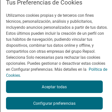
Tus Preferencias de Cookies
Guía Repsol
Enlaces
Utilizamos cookies propias y de terceros con fines
técnicos, personalización, análisis y publicitarios,
Comer
Contacto
incluyendo anuncios personalizados a partir de tus datos.
Viajar
Sala de prensa
Estos últimos pueden incluir la creación de un perfil con
tus hábitos de navegación, pudiendo vincular tus
Dormir
Canal de ética
dispositivos, combinar tus datos online y offline, y
compartirlos con otras empresas del grupo Repsol.
Selecciona Solo necesarias para rechazar las cookies
opcionales. Puedes gestionar o desactivar estas cookies
en Configurar preferencias. Más detalles en la
Política de
Política de privacidad
Política de cookies
Nota legal
Cookies.
Condiciones del servicio
© Repsol S.A. 2000
- 2026
Aceptar todas
Configurar preferencias