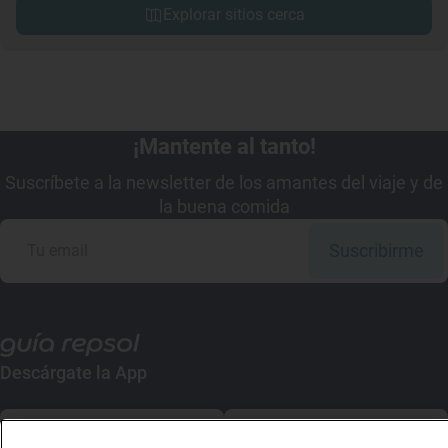
Explorar sitios cerca
¡Mantente al tanto!
Suscríbete a la newsletter de los amantes del viaje y de
la buena comida
Suscribirme
Descárgate la App
App Store
Google Play