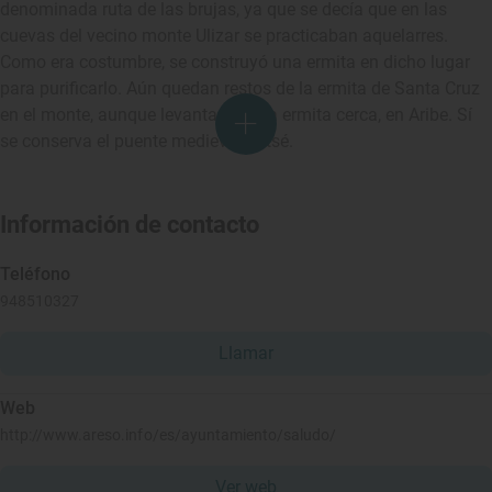
denominada ruta de las brujas, ya que se decía que en las
cuevas del vecino monte Ulizar se practicaban aquelarres.
Como era costumbre, se construyó una ermita en dicho lugar
para purificarlo. Aún quedan restos de la ermita de Santa Cruz
en el monte, aunque levantaron otra ermita cerca, en Aribe. Sí
se conserva el puente medieval Latsé.
Información de contacto
Teléfono
948510327
Llamar
Web
http://www.areso.info/es/ayuntamiento/saludo/
Ver web