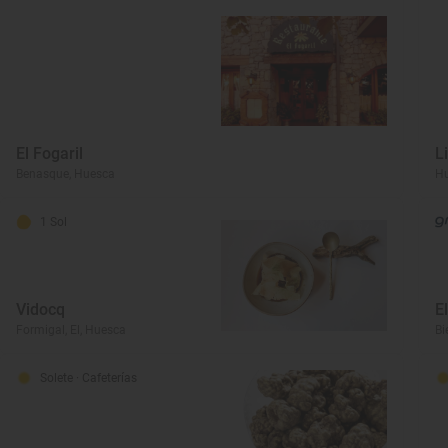
El Fogaril
L
Benasque, Huesca
Hu
1 Sol
Vidocq
E
Formigal, El, Huesca
Bi
Solete
· Cafeterías