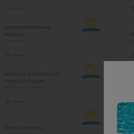
Museo
Museo de Miniaturas
Militares
M
Jaca, Huesca
Hu
Museo
Museo de lo Palotiau y la
C
Ferrería de Embún
l
Valle de Hecho, Huesca
Sa
Museo
Museo Diocesano
E