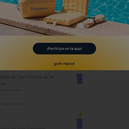
escas, Huesca
Monumento
asílica de la Virgen de la
eña
aus, Huesca
Monumento
glesia de San Vicente de la
oda
ábena, Huesca
Monumento
glesia de San Salvador