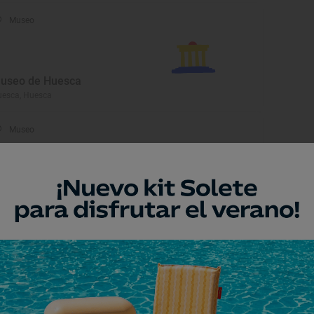
Museo
useo de Huesca
esca, Huesca
Museo
entro de Interpretación de
os Glaciares
biñánigo, Huesca
Monumento
rmita de Santa Elena