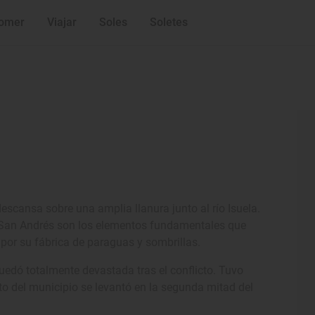
omer
Viajar
Soles
Soletes
scansa sobre una amplia llanura junto al río Isuela.
de San Andrés son los elementos fundamentales que
por su fábrica de paraguas y sombrillas.
uedó totalmente devastada tras el conflicto. Tuvo
sto del municipio se levantó en la segunda mitad del