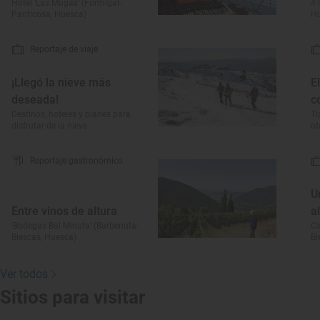
Hotel ‘Las Mugas’ (Formigal-
4 
Panticosa, Huesca)
H
Reportaje de viaje
¡Llegó la nieve más
E
deseada!
c
Destinos, hoteles y planes para
Ti
disfrutar de la nieve
o
Reportaje gastronómico
U
Entre vinos de altura
a
‘Bodegas Bal Minuta’ (Barbenuta-
Ca
Biescas, Huesca)
Bi
Ver todos
Sitios para visitar