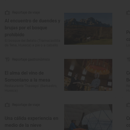
Reportaje de viaje
Al encuentro de duendes y
brujas por el bosque
P
prohibido
c
El bosque del Betato (Tramacastilla
de Tena, Huesca) a pie o a caballo
Lo
Reportaje gastronómico
El alma del vino de
C
Somontano a la mesa
B
Restaurante ‘Trasiego’ (Barbastro,
Re
Huesca)
H
Reportaje de viaje
Una cálida experiencia en
C
medio de la nieve
c