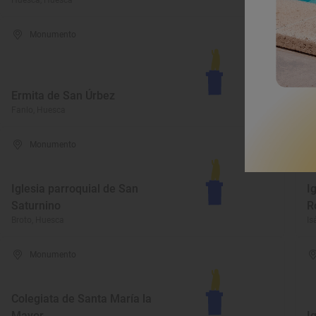
Huesca, Huesca
Bi
Monumento
B
Ermita de San Úrbez
P
Fanlo, Huesca
Gr
Monumento
Iglesia parroquial de San
I
Saturnino
R
Broto, Huesca
Is
Monumento
Colegiata de Santa María la
Mayor
I