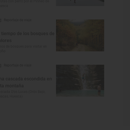
rutas con perro por el Pirineo de
uesca
Reportaje de viaje
l tiempo de los bosques de
olores
pos de bosques para visitar en
toño
Reportaje de viaje
na cascada escondida en
lta montaña
scada D’os Lucas (Orós Bajo,
escas, Huesca)