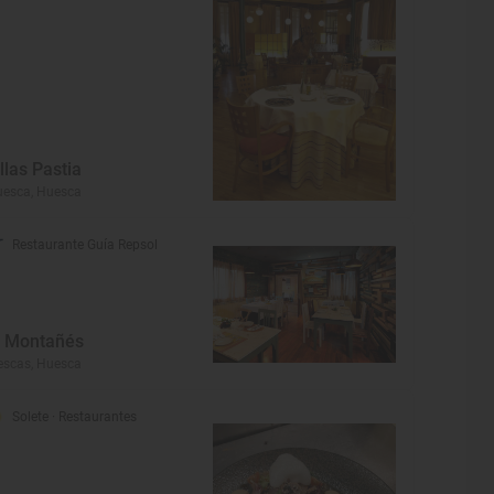
illas Pastia
esca, Huesca
Restaurante Guía Repsol
l Montañés
escas, Huesca
Solete
· Restaurantes