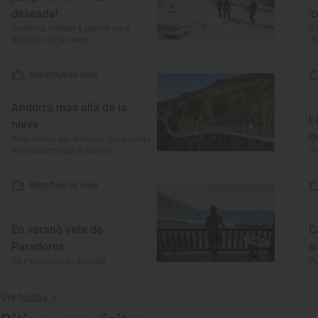
deseada!
'
Destinos, hoteles y planes para
Dó
disfrutar de la nieve
má
Reportaje de viaje
Andorra más allá de la
L
nieve
q
Ruta otoñal por Andorra, porque hay
más colores que el blanco
Ho
Reportaje de viaje
En verano vete de
C
Paradores
s
14 Paradores en España
Pu
Ver todos