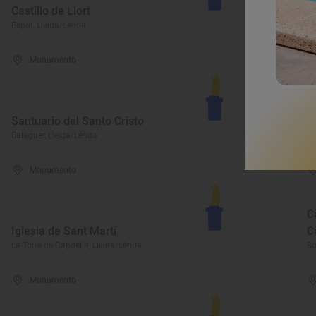
Castillo de Llort
S
Espot, Lleida/Lérida
La
Monumento
Santuario del Santo Cristo
C
Balaguer, Lleida/Lérida
Ve
Monumento
C
Iglesia de Sant Martí
C
La Torre de Capdella, Lleida/Lérida
Bo
Monumento