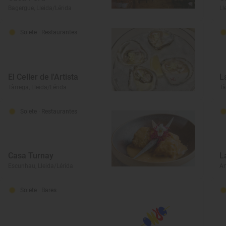
Bagergue, Lleida/Lérida
Ll
Solete
· Restaurantes
El Celler de l'Artista
L
Tàrrega, Lleida/Lérida
Tà
Solete
· Restaurantes
Casa Turnay
L
Escunhau, Lleida/Lérida
Ar
Solete
· Bares