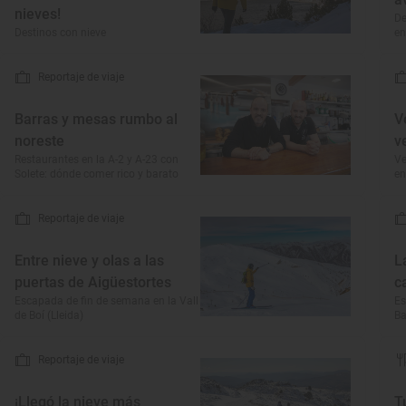
nieves!
De
Destinos con nieve
en
Reportaje de viaje
Barras y mesas rumbo al
V
noreste
v
Restaurantes en la A-2 y A-23 con
Ve
Solete: dónde comer rico y barato
en
Reportaje de viaje
Entre nieve y olas a las
L
puertas de Aigüestortes
c
Escapada de fin de semana en la Vall
Es
de Boí (Lleida)
Ba
Reportaje de viaje
¡Llegó la nieve más
T