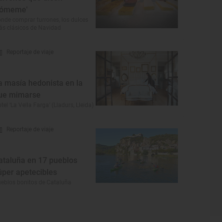
cómeme'
nde comprar turrones, los dulces
s clásicos de Navidad
Reportaje de viaje
a masía hedonista en la
ue mimarse
tel ‘La Vella Farga’ (Lladurs, Lleida)
Reportaje de viaje
ataluña en 17 pueblos
úper apetecibles
eblos bonitos de Cataluña