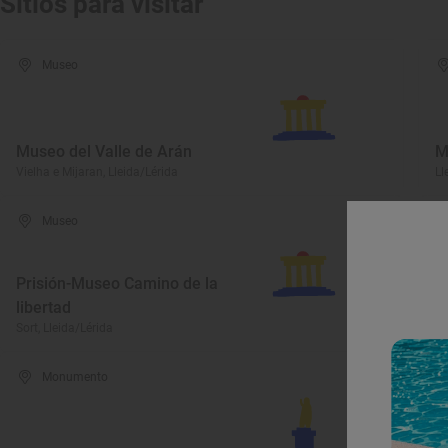
Sitios para visitar
Museo
Museo del Valle de Arán
M
Vielha e Mijaran, Lleida/Lérida
Ll
Museo
Prisión-Museo Camino de la
libertad
F
Sort, Lleida/Lérida
Vi
Monumento
I