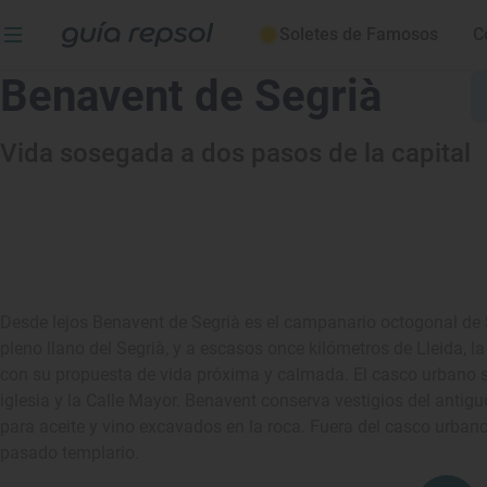
Soletes de Famosos
C
Benavent de Segrià
Vida sosegada a dos pasos de la capital
Desde lejos Benavent de Segrià es el campanario octogonal de 
pleno llano del Segrià, y a escasos once kilómetros de Lleida, la
con su propuesta de vida próxima y calmada. El casco urbano se
iglesia y la Calle Mayor. Benavent conserva vestigios del antig
para aceite y vino excavados en la roca. Fuera del casco urbano 
pasado templario.