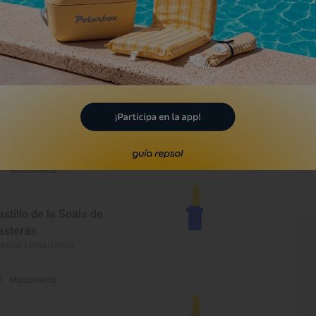
eu d'Urgell
 Seu d'Urgell, Lleida/Lérida
Monumento
astillo
rdú, Lleida/Lérida
Monumento
astillo de la Soala de
asterás
ssòst, Lleida/Lérida
Monumento