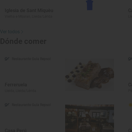
Iglesia de Sant Miquèu
C
Vielha e Mijaran, Lleida/Lérida
Ll
Ver todos
Dónde comer
Restaurante Guía Repsol
Ferreruela
C
Lleida, Lleida/Lérida
Pe
Restaurante Guía Repsol
Casa Perú
C