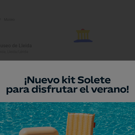
Museo
useo de Lleida
eida, Lleida/Lérida
Museo
ábrica de la Lana
elha e Mijaran, Lleida/Lérida
Monumento
glesia de Sant Miquel de La