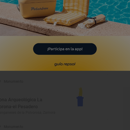
rmita de Santa María del
ovar
lva, Zamora
Monumento
glesia de San Lorenzo el
eal
ro, Zamora
Monumento
ona Arqueológica La
orona-el Pesadero
nganeses de la Polvorosa, Zamora
Monumento