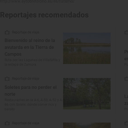
http://www.aytobretocino.es/es/turismo/
Reportajes recomendados
Reportaje de viaje
Bienvenido al reino de la
avutarda en la Tierra de
P
Campos
e
Ruta por las Lagunas de Villafáfila y
la estepa de Zamora
Pu
Reportaje de viaje
Soletes para no perder el
norte
L
Restaurantes en la A-6, A-50, A-52 y A-
z
66 con Solete: dónde comer rico y
barato
Pu
Reportaje de viaje