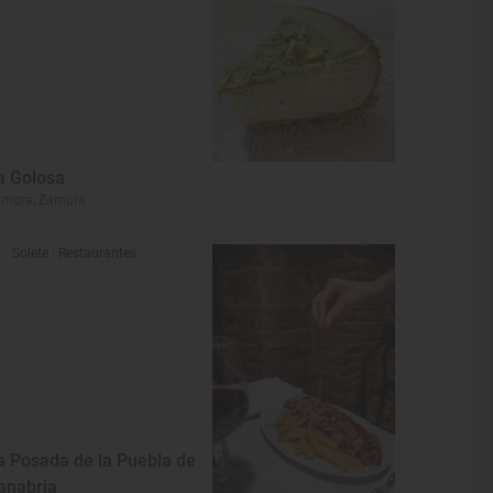
a Golosa
amora, Zamora
Solete
· Restaurantes
a Posada de la Puebla de
anabria