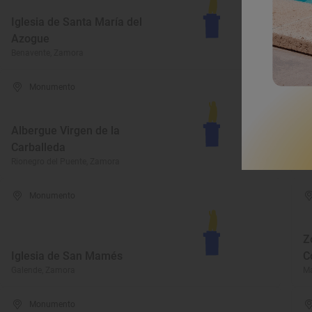
Iglesia de Santa María del
E
Azogue
T
Benavente, Zamora
Ma
Monumento
Albergue Virgen de la
I
Carballeda
R
Rionegro del Puente, Zamora
To
Monumento
Z
Iglesia de San Mamés
C
Galende, Zamora
Ma
Monumento