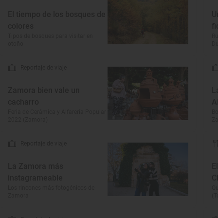
El tiempo de los bosques de
U
colores
f
Tipos de bosques para visitar en
Ru
otoño
Du
Reportaje de viaje
Zamora bien vale un
L
cacharro
A
Feria de Cerámica y Alfarería Popular
Bo
2022 (Zamora)
Z
Reportaje de viaje
La Zamora más
E
instagrameable
C
Los rincones más fotogénicos de
Qu
Zamora
(T