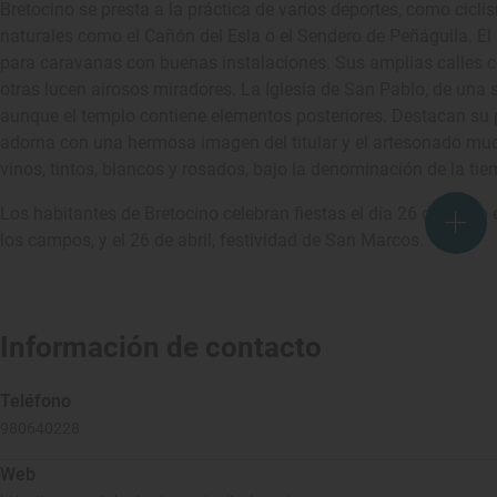
Bretocino se presta a la práctica de varios deportes, como cic
naturales como el Cañón del Esla o el Sendero de Peñáguila. E
para caravanas con buenas instalaciones. Sus amplias calles 
otras lucen airosos miradores. La Iglesia de San Pablo, de una
aunque el templo contiene elementos posteriores. Destacan su p
adorna con una hermosa imagen del titular y el artesonado mud
vinos, tintos, blancos y rosados, bajo la denominación de la tie
Los habitantes de Bretocino celebran fiestas el día 26 de enero
los campos, y el 26 de abril, festividad de San Marcos.
Información de contacto
Teléfono
980640228
Web