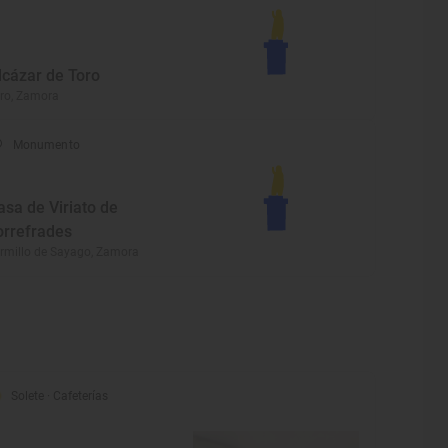
lcázar de Toro
ro, Zamora
Monumento
asa de Viriato de
orrefrades
rmillo de Sayago, Zamora
Solete
· Cafeterías