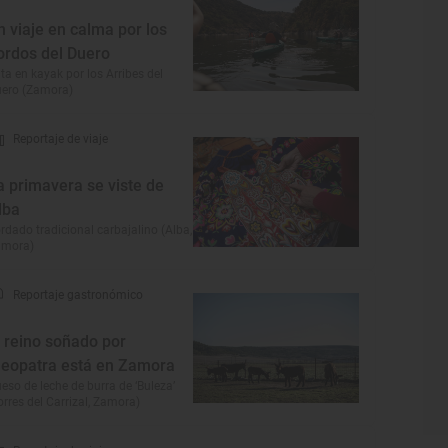
n viaje en calma por los
iordos del Duero
ta en kayak por los Arribes del
ero (Zamora)
Reportaje de viaje
a primavera se viste de
lba
rdado tradicional carbajalino (Alba,
amora)
Reportaje gastronómico
l reino soñado por
leopatra está en Zamora
eso de leche de burra de ‘Buleza’
orres del Carrizal, Zamora)