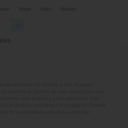
omer
Viajar
Soles
Soletes
ales
l que se divisan los ríos Esla y Tera. El pueblo
e la provincia de Zamora, de cuya capital dista unos
mamíferos, aves diversas y pesca abundante. Está
ladas en diversos yacimientos arqueológicos. Durante
lata. En la Edad Media este enclave rural fue