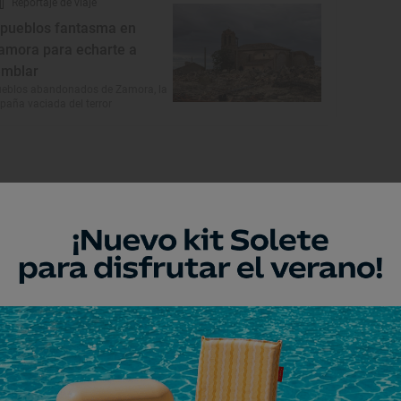
Reportaje de viaje
 pueblos fantasma en
amora para echarte a
emblar
eblos abandonados de Zamora, la
paña vaciada del terror
Monumento
glesia de nuestra Señora
el Azogue
ebla de Sanabria, Zamora
Monumento