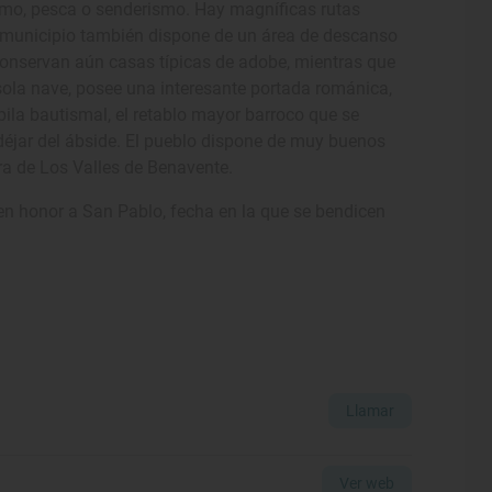
lismo, pesca o senderismo. Hay magníficas rutas
l municipio también dispone de un área de descanso
conservan aún casas típicas de adobe, mientras que
 sola nave, posee una interesante portada románica,
ila bautismal, el retablo mayor barroco que se
éjar del ábside. El pueblo dispone de muy buenos
rra de Los Valles de Benavente.
 en honor a San Pablo, fecha en la que se bendicen
Llamar
Ver web