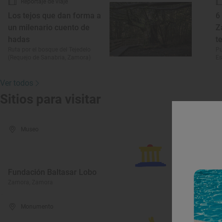
Reportaje de viaje
Los tejos que dan forma a
6
un milenario cuento de
Z
hadas
t
Ruta por el bosque del Tejedelo
Pu
(Requejo de Sanabria, Zamora)
Es
Ver todos
Sitios para visitar
Museo
I
Fundación Baltasar Lobo
d
Zamora, Zamora
Pu
Monumento