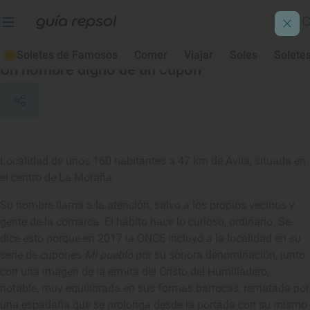
Cabezas de Alambre
Soletes de Famosos
Comer
Viajar
Soles
Solete
Un nombre digno de un cupón
Localidad de unos 160 habitantes a 47 km de Ávila, situada en
el centro de La Moraña.
Su nombre llama a la atención, salvo a los propios vecinos y
gente de la comarca. El hábito hace lo curioso, ordinario. Se
dice esto porque en 2017 la ONCE incluyó a la localidad en su
serie de cupones
Mi pueblo
por su sonora denominación, junto
con una imagen de la ermita del Cristo del Humilladero,
notable, muy equilibrada en sus formas barrocas, rematada por
una espadaña que se prolonga desde la portada con su mismo