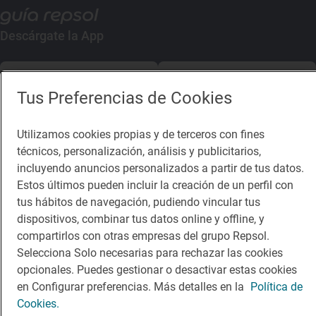
Descárgate la App
App Store
Google Play
Tus Preferencias de Cookies
Guía Repsol
Enlaces
Utilizamos cookies propias y de terceros con fines
técnicos, personalización, análisis y publicitarios,
Comer
Contacto
incluyendo anuncios personalizados a partir de tus datos.
Viajar
Sala de prensa
Estos últimos pueden incluir la creación de un perfil con
tus hábitos de navegación, pudiendo vincular tus
Dormir
Canal de ética
dispositivos, combinar tus datos online y offline, y
compartirlos con otras empresas del grupo Repsol.
Selecciona Solo necesarias para rechazar las cookies
opcionales. Puedes gestionar o desactivar estas cookies
en Configurar preferencias. Más detalles en la
Política de
Política de privacidad
Política de cookies
Nota legal
Cookies.