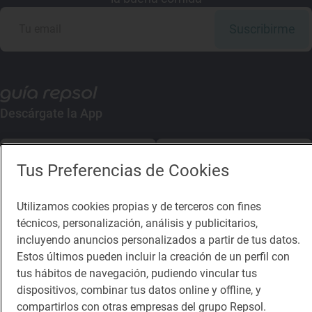
Suscribirme
Descárgate la App
App Store
Google Play
Tus Preferencias de Cookies
Guía Repsol
Enlaces
Utilizamos cookies propias y de terceros con fines
técnicos, personalización, análisis y publicitarios,
Comer
Contacto
incluyendo anuncios personalizados a partir de tus datos.
Estos últimos pueden incluir la creación de un perfil con
Viajar
Sala de prensa
tus hábitos de navegación, pudiendo vincular tus
Dormir
Canal de ética
dispositivos, combinar tus datos online y offline, y
compartirlos con otras empresas del grupo Repsol.