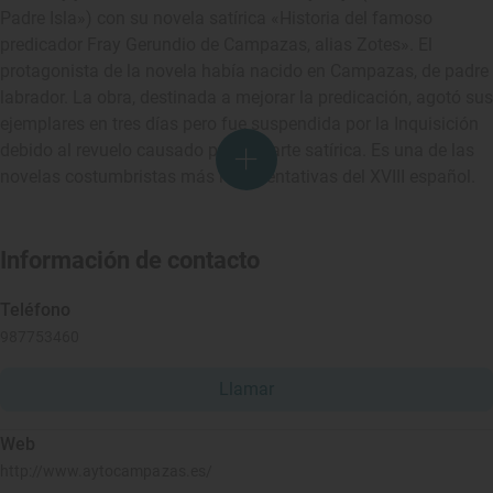
Padre Isla») con su novela satírica «Historia del famoso
predicador Fray Gerundio de Campazas, alias Zotes». El
protagonista de la novela había nacido en Campazas, de padre
labrador. La obra, destinada a mejorar la predicación, agotó sus
ejemplares en tres días pero fue suspendida por la Inquisición
debido al revuelo causado por su parte satírica. Es una de las
novelas costumbristas más representativas del XVIII español.
Información de contacto
Teléfono
987753460
Llamar
Web
http://www.aytocampazas.es/