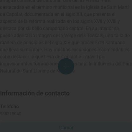
antigua comarca de Cardona. Una de las visitas más
destacadas en el término municipal es la Iglesia de Sant Martí
de Capolat, documentada en el siglo XII, que presenta el
aspecto de la reforma realizada en los siglos XVII y XVIII y
destaca por su bello campanario central. En su interior se
puede admirar la imagen de la Verge dels Tossals, una talla de
madera de principios del siglo XIV que procede del santuario
que lleva su nombre. Hay muchas excursiones recomendables;
cabe destacar la que lleva de Capolat a Taravill por
impresionantes formaciones rocosas bajo la influencia del Parc
Natural de Sant Llorenç de Morunys.
Información de contacto
Teléfono
938215040
Llamar