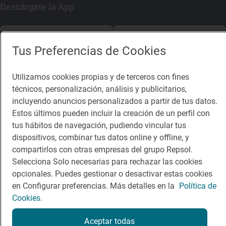
Descárgate la App
App Store
Google Play
Tus Preferencias de Cookies
Guía Repsol
Enlaces
Utilizamos cookies propias y de terceros con fines
técnicos, personalización, análisis y publicitarios,
Comer
Contacto
incluyendo anuncios personalizados a partir de tus datos.
Viajar
Sala de prensa
Estos últimos pueden incluir la creación de un perfil con
tus hábitos de navegación, pudiendo vincular tus
Dormir
Canal de ética
dispositivos, combinar tus datos online y offline, y
compartirlos con otras empresas del grupo Repsol.
Selecciona Solo necesarias para rechazar las cookies
opcionales. Puedes gestionar o desactivar estas cookies
en Configurar preferencias. Más detalles en la
Política de
Política de privacidad
Política de cookies
Nota legal
Cookies.
Condiciones del servicio
© Repsol S.A. 2000
- 2026
Aceptar todas