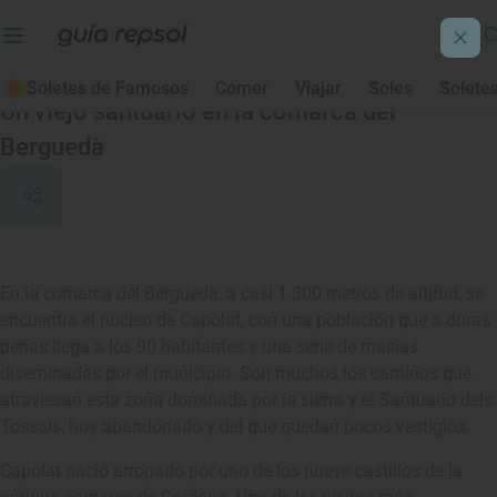
Capolat
Soletes de Famosos
Comer
Viajar
Soles
Solete
Un viejo santuario en la comarca del
Berguedà
En la comarca del Berguedà, a casi 1.300 metros de altitud, se
encuentra el núcleo de Capolat, con una población que a duras
penas llega a los 90 habitantes y una serie de masías
diseminadas por el municipio. Son muchos los caminos que
atraviesan esta zona dominada por la sierra y el Santuario dels
Tossals, hoy abandonado y del que quedan pocos vestigios.
Capolat nació arropado por uno de los nueve castillos de la