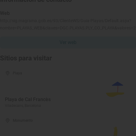
Web
http://sig.magrama.gob.es/93/ClienteWS/Guia-Playas/Default.aspx?
nombre=PLAYAS_WEB&claves=DGC.PLAYAS.PLY_CO_PLAYA&valores=
Ver web
Sitios para visitar
Playa
Playa de Cal Francès
Viladecans, Barcelona
Monumento