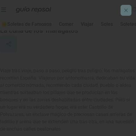
Castrillo de los Polvazares
Soletes de Famosos
Comer
Viajar
Soles
Solete
La cuna de los ‘maragatos’
Viaje tras viaje, paso a paso, peligro tras peligro, los maragatos
recorrían España. Viajeros por antonomasia, dedicaban su vida
al comercio nómada, recorriendo cada ciudad, pueblo o aldea
mientras sorteaban los pillajes que se producían en los
bosques y en las zonas deshabitadas entre ciudades. Pero si
un lugar era su verdadero hogar, era este: Castrillo de
Polvazares, un enclave mágico de preciosas casas arrieras de
ladrillo y arena que se extienden una tras otra, en una sucesión
de anchas calles peatonales.