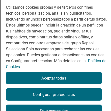
Guía Repsol
Enlaces
Utilizamos cookies propias y de terceros con fines
técnicos, personalización, análisis y publicitarios,
Comer
Contacto
incluyendo anuncios personalizados a partir de tus datos.
Viajar
Sala de prensa
Estos últimos pueden incluir la creación de un perfil con
tus hábitos de navegación, pudiendo vincular tus
Dormir
Canal de ética
dispositivos, combinar tus datos online y offline, y
compartirlos con otras empresas del grupo Repsol.
Selecciona Solo necesarias para rechazar las cookies
opcionales. Puedes gestionar o desactivar estas cookies
en Configurar preferencias. Más detalles en la
Política de
Política de privacidad
Política de cookies
Nota legal
Cookies.
Condiciones del servicio
© Repsol S.A. 2000
- 2026
Aceptar todas
Configurar preferencias
Solo necesarias