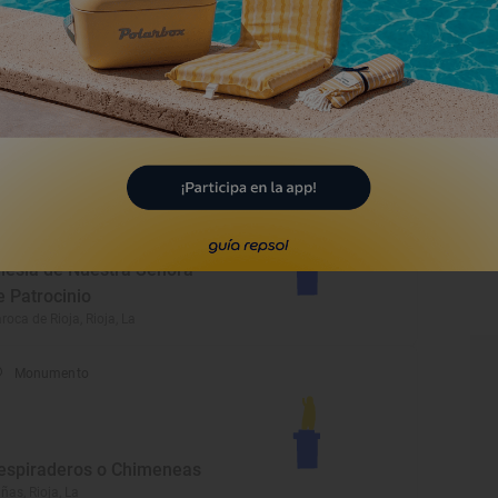
Monumento
asona de la Plaza
iones, Rioja, La
Monumento
glesia de Nuestra Señora
e Patrocinio
roca de Rioja, Rioja, La
Monumento
espiraderos o Chimeneas
iñas, Rioja, La