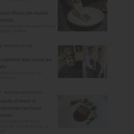
aíces libres con mucha
ochila
 viaje gastronómico de ‘Aitor Esnal’
ogroño, La Rioja)
Reportaje de viaje
n peldaño más cerca del
ielo
pítulo 2 ‘En busca del Sol’
ovistar+)
Reportaje gastronómico
uando el menú lo
eterminan las fases
unares
í es el restaurante ‘Venta
ncalvillo’ (Daroca de Rioja, La
oja)