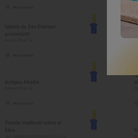
Monumento
Iglesia de San Esteban
protomártir
C
Ábalos, Rioja, La
Br
Monumento
I
Antigua Abadía
d
Briones, Rioja, La
Da
Monumento
Puente medieval sobre el
Ebro
R
San Vicente de la Sonsierra, Rioja, La
Br