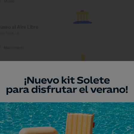
Museo
useo al Aire Libre
ro, Rioja, La
Monumento
acimiento de Peñaportillo
nilla, Rioja, La
Monumento
glesia de San Gil
rvera del Río Alhama, Rioja, La