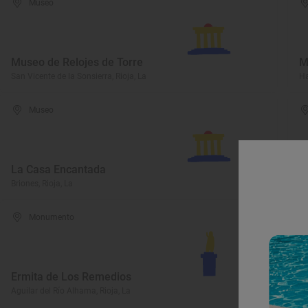
Museo
Museo de Relojes de Torre
M
San Vicente de la Sonsierra, Rioja, La
Ha
Museo
La Casa Encantada
Y
Briones, Rioja, La
Mu
Monumento
Ermita de Los Remedios
I
Aguilar del Río Alhama, Rioja, La
Ce