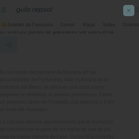
Cubillos del Sil
Soletes de Famosos
Comer
Viajar
Soles
Solete
El Bierzo junto al pantano de Bárcena
En las orillas del pantano de Bárcena, en las
proximidades de Ponferrada, este municipio de la
comarca del Bierzo se ubica en una zona cuyos
orígenes se remontan al periodo prerromano. Existe
un pequeño castro en Finolledo, una pedanía a 4 km
al norte del municipio.
La calzada romana que transcurría por el municipio
se convirtió con el paso de los siglos en una de las
vías de mayor tránsito de León. Carlos III la convirtió