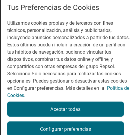
App Store
Google Play
Tus Preferencias de Cookies
Guía Repsol
Enlaces
Utilizamos cookies propias y de terceros con fines
técnicos, personalización, análisis y publicitarios,
Comer
Contacto
incluyendo anuncios personalizados a partir de tus datos.
Viajar
Sala de prensa
Estos últimos pueden incluir la creación de un perfil con
tus hábitos de navegación, pudiendo vincular tus
Dormir
Canal de ética
dispositivos, combinar tus datos online y offline, y
compartirlos con otras empresas del grupo Repsol.
Selecciona Solo necesarias para rechazar las cookies
opcionales. Puedes gestionar o desactivar estas cookies
en Configurar preferencias. Más detalles en la
Política de
Política de privacidad
Política de cookies
Nota legal
Cookies.
Condiciones del servicio
© Repsol S.A. 2000
- 2026
Aceptar todas
Configurar preferencias