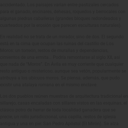
accidentado. Los paisajes varían entre pastizales cercados
para el ganado, encinares, dehesas, roquedos y berrocales con
algunas piedras caballeras (grandes bloques redondeados y
cuarteados por la erosión que parecen esculturas naturales).
En realidad no se trata de un mirador, sino de dos. El segundo
está en la cima que ocupan las ruinas del castillo de Los
Moros: un torreón, restos de murallas y dependencias,
cimientos de una ermita… Podría remontarse al siglo XII, así
que nada de “Moros”. En Ávila es muy corriente que cualquier
resto antiguo o misterioso, aunque sea vetón, popularmente se
atribuya a los ubicuos moros. Se piensa, además, que pudo
existir una atalaya romana en el mismo enclave.
Los dos pueblos reúnen muestras de arquitectura tradicional en
sillarejo, casas encaladas con sillares vistos en las esquinas, el
clásico potro de herrar de toda localidad ganadera que se
precie, un rollo jurisdiccional, una capilla, restos de iglesia
antigua y una en pie: San Pedro Apóstol (El Mirón). Se alza