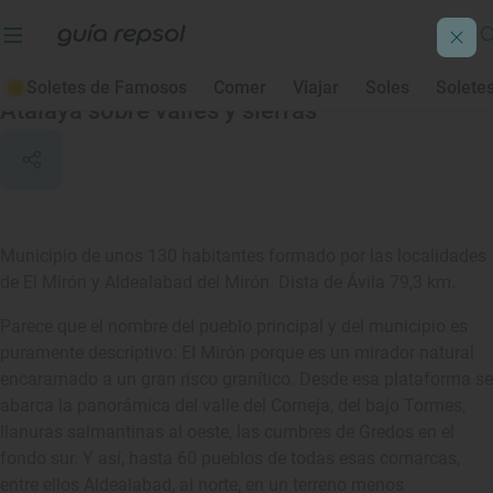
El Mirón
Soletes de Famosos
Comer
Viajar
Soles
Solete
Atalaya sobre valles y sierras
Municipio de unos 130 habitantes formado por las localidades
de El Mirón y Aldealabad del Mirón. Dista de Ávila 79,3 km.
Parece que el nombre del pueblo principal y del municipio es
puramente descriptivo: El Mirón porque es un mirador natural
encaramado a un gran risco granítico. Desde esa plataforma se
abarca la panorámica del valle del Corneja, del bajo Tormes,
llanuras salmantinas al oeste, las cumbres de Gredos en el
fondo sur. Y así, hasta 60 pueblos de todas esas comarcas,
entre ellos Aldealabad, al norte, en un terreno menos