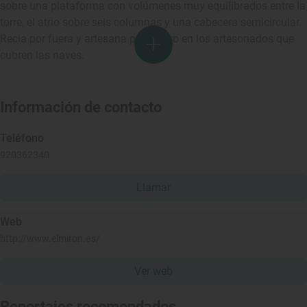
sobre una plataforma con volúmenes muy equilibrados entre la
torre, el atrio sobre seis columnas y una cabecera semicircular.
Recia por fuera y artesana por dentro en los artesonados que
cubren las naves.
Información de contacto
Teléfono
920362340
Llamar
Web
http://www.elmiron.es/
Ver web
Reportajes recomendados