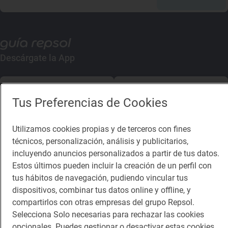
Descárgate la App
App Store
Google Play
Tus Preferencias de Cookies
Guía Repsol
Enlaces
Utilizamos cookies propias y de terceros con fines
técnicos, personalización, análisis y publicitarios,
Comer
Contacto
incluyendo anuncios personalizados a partir de tus datos.
Viajar
Sala de prensa
Estos últimos pueden incluir la creación de un perfil con
tus hábitos de navegación, pudiendo vincular tus
Dormir
Canal de ética
dispositivos, combinar tus datos online y offline, y
compartirlos con otras empresas del grupo Repsol.
Selecciona Solo necesarias para rechazar las cookies
opcionales. Puedes gestionar o desactivar estas cookies