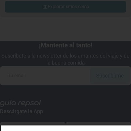
Explorar sitios cerca
¡Mantente al tanto!
Suscríbete a la newsletter de los amantes del viaje y de
la buena comida
Suscribirme
Descárgate la App
App Store
Google Play