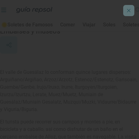
Guesálaz/Gesalatz
Soletes de Famosos
Comer
Viajar
Soles
Solete
Embalses y museos
El valle de Guesálaz lo conforman quince lugares dispersos:
Arguiñano/Argiñao, Arzoz/Arzotz, Estenoz/Estenotz, Garisoain,
Guembe/Genbe, Irujo/Iruxo, Irurre, Iturgoyen/Iturgoien,
Izurzu/Izurtzu, Lerate, Muez/Muetz, Muniain de
Guesálaz/Muniain Gesalatz, Muzqui/Muzki, Vidaurre/Bidaurre
y Viguria/Biguria.
El turista puede recorrer sus campos y montes a pie, en
bicicleta y a caballo, así como disfrutar de un baño en el
cercano embalse de Alloz, que también es navegable. La visita