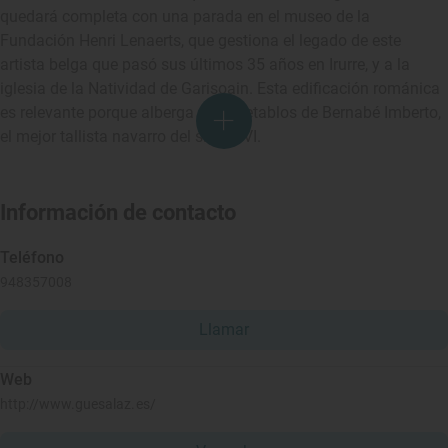
quedará completa con una parada en el museo de la
Fundación Henri Lenaerts, que gestiona el legado de este
artista belga que pasó sus últimos 35 años en Irurre, y a la
iglesia de la Natividad de Garisoain. Esta edificación románica
es relevante porque alberga cinco retablos de Bernabé Imberto,
el mejor tallista navarro del siglo XVI.
Información de contacto
Teléfono
948357008
Llamar
Web
http://www.guesalaz.es/