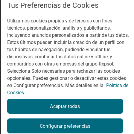
Tus Preferencias de Cookies
Guía Repsol
Enlaces
Utilizamos cookies propias y de terceros con fines
técnicos, personalización, análisis y publicitarios,
Comer
Contacto
incluyendo anuncios personalizados a partir de tus datos.
Viajar
Sala de prensa
Estos últimos pueden incluir la creación de un perfil con
tus hábitos de navegación, pudiendo vincular tus
Dormir
Canal de ética
dispositivos, combinar tus datos online y offline, y
compartirlos con otras empresas del grupo Repsol.
Selecciona Solo necesarias para rechazar las cookies
opcionales. Puedes gestionar o desactivar estas cookies
en Configurar preferencias. Más detalles en la
Política de
Política de privacidad
Política de cookies
Nota legal
Cookies.
Condiciones del servicio
© Repsol S.A. 2000
- 2026
Aceptar todas
Configurar preferencias