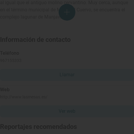
al igual que el antiguo molino cervantino. Muy cerca, aunque
en el término municipal de Mota del Cuervo, se encuentra el
complejo lagunar de Manjavacas.
Información de contacto
Teléfono
967155333
Llamar
Web
http://www.lasmesas.es/
Ver web
Reportajes recomendados