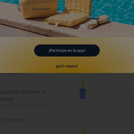
os tesoros glaciares
scondidos en la cúspide de
redos
ta por las Cinco Lagunas de la
erra de Gredos
Monumento
asa Natal de Isabel la
atólica
drigal de las Altas Torres, Ávila
Monumento