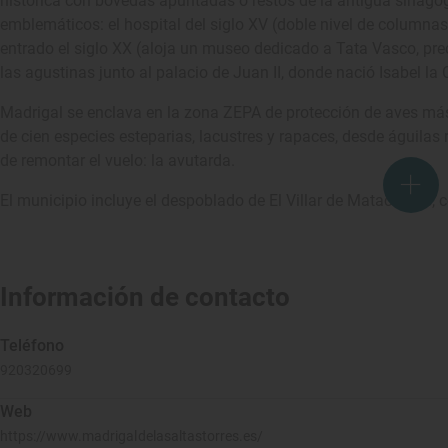
histórica con bóvedas apuntadas o restos de la antigua sinag
emblemáticos: el hospital del siglo XV (doble nivel de columna
entrado el siglo XX (aloja un museo dedicado a Tata Vasco, pr
las agustinas junto al palacio de Juan II, donde nació Isabel la 
Madrigal se enclava en la zona ZEPA de protección de aves más
de cien especies esteparias, lacustres y rapaces, desde águila
de remontar el vuelo: la avutarda.
El municipio incluye el despoblado de El Villar de Matacabras, c
Información de contacto
Teléfono
920320699
Web
https://www.madrigaldelasaltastorres.es/