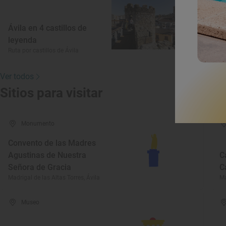
L
e
Ávila en 4 castillos de
G
leyenda
Ru
Ruta por castillos de Ávila
Si
Ver todos
Sitios para visitar
Monumento
Convento de las Madres
Agustinas de Nuestra
C
Señora de Gracia
C
Madrigal de las Altas Torres, Ávila
Ma
Museo