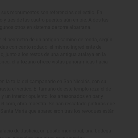
e sus monumentos son referencias del estilo. En
y tres de las cuatro puertas aún en pie. A dos las
gunos otros en sistema de torre albarrana.
ce el perímetro de un antiguo camino de ronda, según
adas con canto rodado, el mismo ingrediente del
lo, junto a los restos de una antigua atalaya en la
ronco, el altozano ofrece vistas panorámicas hacia
ca en la talla del campanario en San Nicolás, con su
hasta el vértice. El tamaño de este templo roza el de
y un interior opulento: los artesonados en par y
 el coro, obra maestra. Se han rescatado pinturas que
 Santa María que aparecieron tras los revoques están
alacio de Justicia, un pósito municipal, una bodega