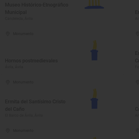
Museo Histórico-Etnográfico
Municipal
E
Candeleda, Ávila
Ar
Monumento
E
Hornos postmedievales
C
Ávila, Ávila
Fo
Monumento
Ermita del Santísimo Cristo
del Caño
C
El Barco de Ávila, Ávila
Ar
Monumento