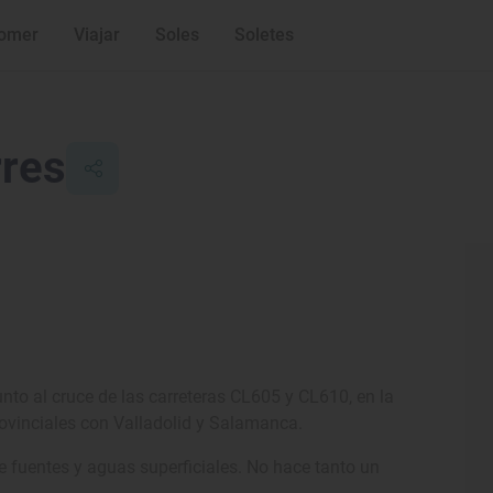
omer
Viajar
Soles
Soletes
rres
nto al cruce de las carreteras CL605 y CL610, en la
provinciales con Valladolid y Salamanca.
fuentes y aguas superficiales. No hace tanto un