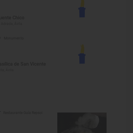
uente Chico
 Adrada, Ávila
Monumento
asílica de San Vicente
ila, Ávila
Restaurante Guía Repsol