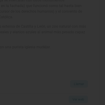
oga se intercalan con otros monumentos
s en la fachada) que funcionó como tal hasta bien
ecursor de los derechos humanos) y el convento de
Católica.
 extensa de Castilla y León, un zoo natural con más
s reales y elanios azules al animal más pesado capaz
on una purista iglesia mudéjar.
Llamar
Ver web