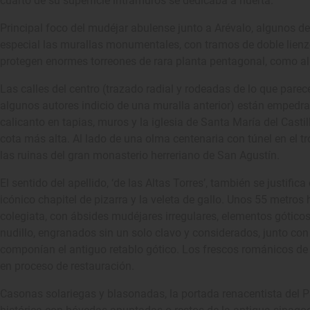
cuarto de su superficie intramuros se dedicaba a huerta.
Principal foco del mudéjar abulense junto a Arévalo, algunos d
especial las murallas monumentales, con tramos de doble lienzo 
protegen enormes torreones de rara planta pentagonal, como al
Las calles del centro (trazado radial y rodeadas de lo que pare
algunos autores indicio de una muralla anterior) están empedr
calicanto en tapias, muros y la iglesia de Santa María del Castil
cota más alta. Al lado de una olma centenaria con túnel en el t
las ruinas del gran monasterio herreriano de San Agustín.
El sentido del apellido, ‘de las Altas Torres’, también se justifi
icónico chapitel de pizarra y la veleta de gallo. Unos 55 metros 
colegiata, con ábsides mudéjares irregulares, elementos góticos 
nudillo, engranados sin un solo clavo y considerados, junto con
componían el antiguo retablo gótico. Los frescos románicos de
en proceso de restauración.
Casonas solariegas y blasonadas, la portada renacentista del P