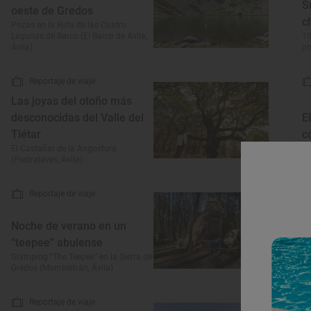
S
oeste de Gredos
c
Pozas en la Ruta de las Cuatro
Lagunas de Barco (El Barco de Ávila,
10
Ávila)
p
Reportaje de viaje
Las joyas del otoño más
desconocidas del Valle del
E
Tiétar
c
El Castañar de la Angostura
Ti
(Piedralaves, Ávila)
o
Reportaje de viaje
Noche de verano en un
“teepee” abulense
‘
Glamping “The Teepee” en la Sierra de
Ce
Gredos (Mombeltrán, Ávila)
(S
Reportaje de viaje