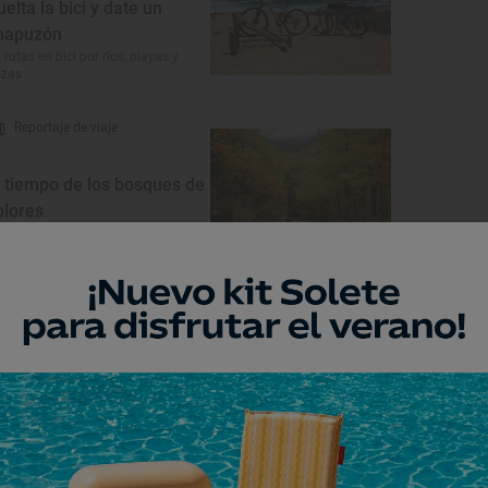
uelta la bici y date un
hapuzón
 rutas en bici por ríos, playas y
ozas
Reportaje de viaje
l tiempo de los bosques de
olores
pos de bosques para visitar en
toño
Reportaje de viaje
Hanami’ en El Hornillo
rezos en flor en el Valle del Tiétar
ierra de Gredos, Ávila)
Reportaje de viaje