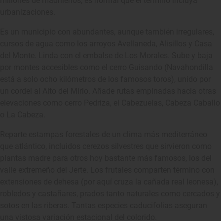
millones de madrileños, es normal que el término incluya
urbanizaciones.
Es un municipio con abundantes, aunque también irregulares,
cursos de agua como los arroyos Avellaneda, Alisillos y Casa
del Monte. Linda con el embalse de Los Morales. Sube y baja
por montes accesibles como el cerro Guisando (Navahondilla
está a solo ocho kilómetros de los famosos toros), unido por
un cordel al Alto del Mirlo. Añade rutas empinadas hacia otras
elevaciones como cerro Pedriza, el Cabezuelas, Cabeza Caballo
o La Cabeza.
Reparte estampas forestales de un clima más mediterráneo
que atlántico, incluidos cerezos silvestres que sirvieron como
plantas madre para otros hoy bastante más famosos, los del
valle extremeño del Jerte. Los frutales comparten término con
extensiones de dehesa (por aquí cruza la cañada real leonesa),
robledos y castañares, prados tanto naturales como cercados y
sotos en las riberas. Tantas especies caducifolias aseguran
una vistosa variación estacional del colorido.