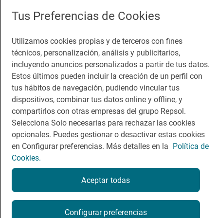
App Store
Google Play
Tus Preferencias de Cookies
Guía Repsol
Enlaces
Utilizamos cookies propias y de terceros con fines
Comer
Contacto
técnicos, personalización, análisis y publicitarios,
incluyendo anuncios personalizados a partir de tus datos.
Viajar
Sala de prensa
Estos últimos pueden incluir la creación de un perfil con
tus hábitos de navegación, pudiendo vincular tus
Dormir
Canal de ética
dispositivos, combinar tus datos online y offline, y
compartirlos con otras empresas del grupo Repsol.
Selecciona Solo necesarias para rechazar las cookies
opcionales. Puedes gestionar o desactivar estas cookies
en Configurar preferencias. Más detalles en la
Política de
Política de privacidad
Política de cookies
Nota legal
Cookies.
Condiciones del servicio
© Repsol S.A. 2000
- 2026
Aceptar todas
Configurar preferencias