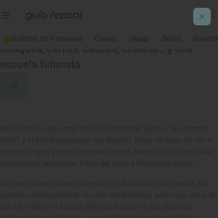
Navahondilla
Soletes de Famosos
Comer
Viajar
Soles
Solete
Bosques, cerros, cauces, chalets… y una
escuela futurista
Municipio de algo más de 300 habitantes junto a la carretera
M501 y el límite provincial con Madrid. Dista de Ávila 60 km e
incluye anejos y urbanizaciones como Aleguillas, Cañada Real,
Navahonda, Navapark, Pinar del Valle y Prados Morenos.
Con ese clima suave protegido por el murallón de Gredos, su
posición privilegiada en el valle del Alberche, pero muy cerca de
los del Tiétar y el Iruelas (Parque Natural) y tan cerca de