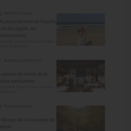
Reportaje de viaje
Mi playa favorita de España
s la del Águila, en
uerteventura"
varo Mel: sus restaurantes, hoteles
destinos favoritos
Reportaje gastronómico
l cambio de tercio de la
ocina salmantina
staurante Casa Pacheco (Vecinos,
alamanca)
Reportaje de viaje
l tiempo de los bosques de
olores