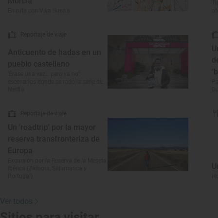
Murcia"
Ti
En ruta con Viva Suecia
o
Reportaje de viaje
U
Anticuento de hadas en un
d
pueblo castellano
‘
‘Érase una vez… pero ya no’:
escenarios donde se rodó la serie de
Pa
Netflix
Du
Reportaje de viaje
Un 'roadtrip' por la mayor
reserva transfronteriza de
Europa
Excursión por la Reserva de la Meseta
U
Ibérica (Zamora, Salamanca y
Portugal)
Hu
Ver todos
Sitios para visitar