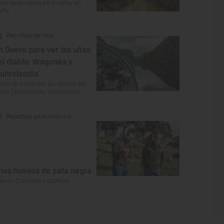
pos de bosques para visitar en
toño
Reportaje de viaje
n Duero para ver las uñas
el diablo, dragones y
buitrelandia’
seo en barco por los Arribes del
ero (Aldeadávila, Salamanca)
Reportaje gastronómico
nos huevos de pata negra
evos Cobardes y Gallinas