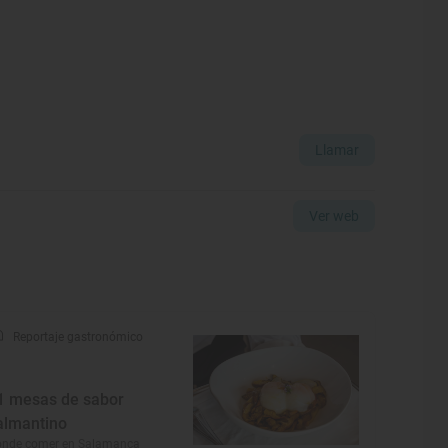
Llamar
Ver web
Reportaje gastronómico
1 mesas de sabor
almantino
ónde comer en Salamanca