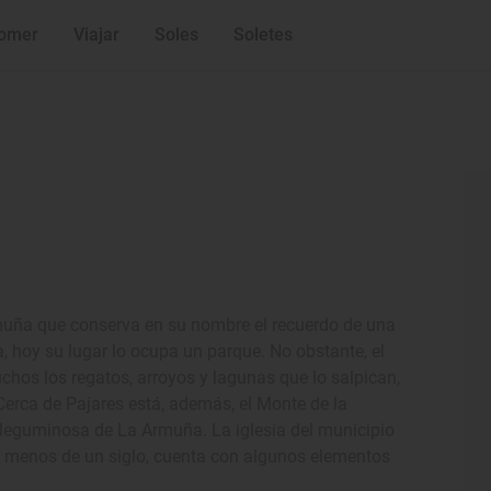
omer
Viajar
Soles
Soletes
muña que conserva en su nombre el recuerdo de una
, hoy su lugar lo ocupa un parque. No obstante, el
chos los regatos, arroyos y lagunas que lo salpican,
erca de Pajares está, además, el Monte de la
 leguminosa de La Armuña. La iglesia del municipio
e menos de un siglo, cuenta con algunos elementos