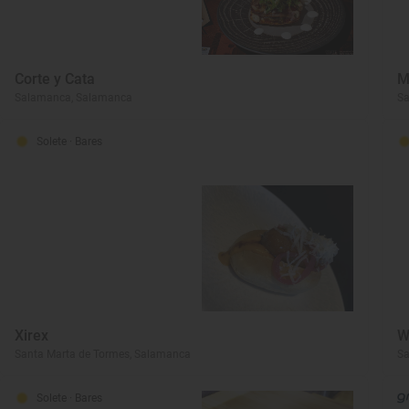
Corte y Cata
M
Salamanca, Salamanca
S
Solete
· Bares
Xirex
W
Santa Marta de Tormes, Salamanca
S
Solete
· Bares