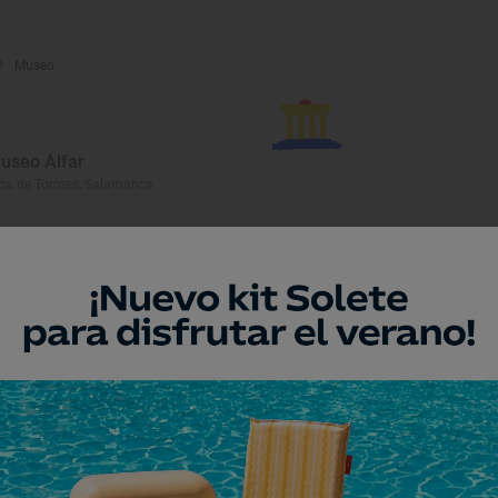
Museo
useo Alfar
ba de Tormes, Salamanca
Museo
useo Mateo Hernández
jar, Salamanca
Monumento
glesia Parroquial de la