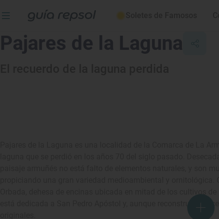
Soletes de Famosos
C
Pajares de la Laguna
El recuerdo de la laguna perdida
Pajares de la Laguna es una localidad de la Comarca de La Ar
laguna que se perdió en los años 70 del siglo pasado. Desecada
paisaje armuñés no está falto de elementos naturales, y son mu
propiciando una gran variedad medioambiental y ornitológica. C
Orbada, dehesa de encinas ubicada en mitad de los cultivos de
está dedicada a San Pedro Apóstol y, aunque reconstruida hac
originales.