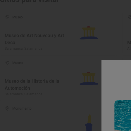
Museo
Museo de Art Nouveau y Art
Déco
M
Salamanca, Salamanca
Al
Museo
Museo de la Historia de la
Automoción
M
Salamanca, Salamanca
Bé
Monumento
I