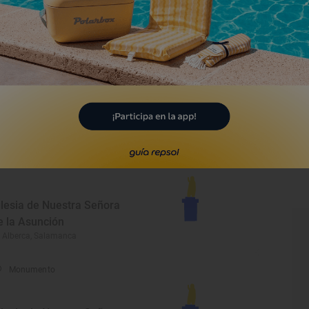
anta Cruz
lencia de Negrilla, Salamanca
Monumento
glesia parroquial de
uestra Señora de la
sunción
mbrales, Salamanca
Monumento
glesia de Nuestra Señora
e la Asunción
 Alberca, Salamanca
Monumento