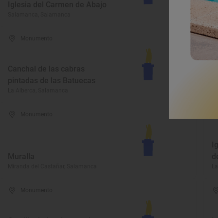
Iglesia del Carmen de Abajo
S
Salamanca, Salamanca
Pa
Monumento
I
Canchal de las cabras
N
pintadas de las Batuecas
A
La Alberca, Salamanca
Lu
Monumento
I
Muralla
d
Miranda del Castañar, Salamanca
La
Monumento