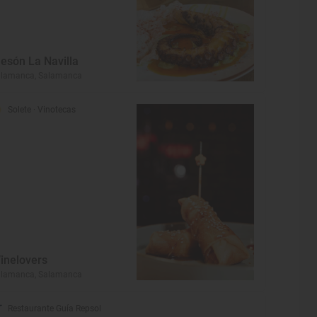
esón La Navilla
alamanca, Salamanca
Solete
· Vinotecas
inelovers
alamanca, Salamanca
Restaurante Guía Repsol