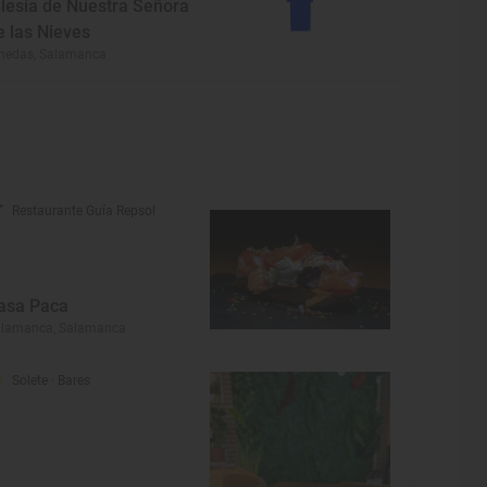
glesia de Nuestra Señora
e las Nieves
nedas, Salamanca
Restaurante Guía Repsol
asa Paca
alamanca, Salamanca
Solete
· Bares