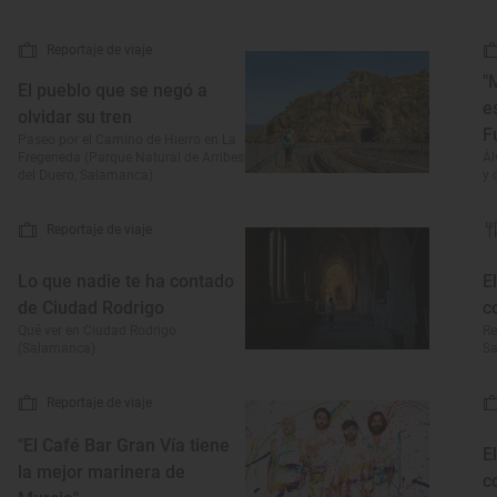
Reportaje de viaje
"
El pueblo que se negó a
e
olvidar su tren
F
Paseo por el Camino de Hierro en La
Fregeneda (Parque Natural de Arribes
Ál
del Duero, Salamanca)
y 
Reportaje de viaje
Lo que nadie te ha contado
E
de Ciudad Rodrigo
c
Qué ver en Ciudad Rodrigo
Re
(Salamanca)
S
Reportaje de viaje
"El Café Bar Gran Vía tiene
E
la mejor marinera de
c