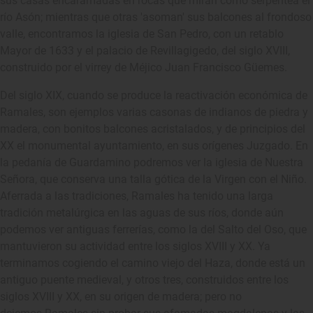
sus casas encaramadas en rocas que miran cómo serpentea el
río Asón; mientras que otras 'asoman' sus balcones al frondoso
valle, encontramos la iglesia de San Pedro, con un retablo
Mayor de 1633 y el palacio de Revillagigedo, del siglo XVIII,
construido por el virrey de Méjico Juan Francisco Güemes.
Del siglo XIX, cuando se produce la reactivación económica de
Ramales, son ejemplos varias casonas de indianos de piedra y
madera, con bonitos balcones acristalados, y de principios del
XX el monumental ayuntamiento, en sus orígenes Juzgado. En
la pedanía de Guardamino podremos ver la iglesia de Nuestra
Señora, que conserva una talla gótica de la Virgen con el Niño.
Aferrada a las tradiciones, Ramales ha tenido una larga
tradición metalúrgica en las aguas de sus ríos, donde aún
podemos ver antiguas ferrerías, como la del Salto del Oso, que
mantuvieron su actividad entre los siglos XVIII y XX. Ya
terminamos cogiendo el camino viejo del Haza, donde está un
antiguo puente medieval, y otros tres, construidos entre los
siglos XVIII y XX, en su origen de madera; pero no