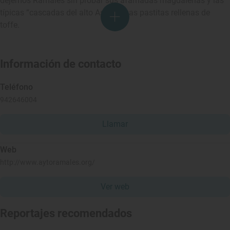
dejemos Ramales sin probar sus afamadas magdalenas y las
típicas “cascadas del alto Asón”, unas pastitas rellenas de
toffe.
Información de contacto
Teléfono
942646004
Llamar
Web
http://www.aytoramales.org/
Ver web
Reportajes recomendados