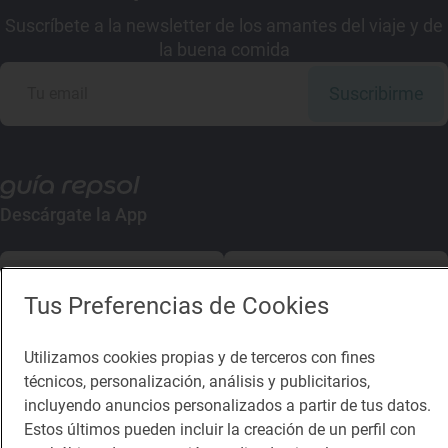
Suscríbete a la newsletter de los amantes del viaje y de
la buena comida
Suscribirme
Descárgate la App
App Store
Google Play
Tus Preferencias de Cookies
Guía Repsol
Enlaces
Utilizamos cookies propias y de terceros con fines
técnicos, personalización, análisis y publicitarios,
Comer
Contacto
incluyendo anuncios personalizados a partir de tus datos.
Viajar
Sala de prensa
Estos últimos pueden incluir la creación de un perfil con