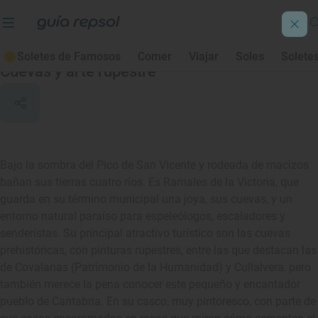
Ramales de la Victoria
Soletes de Famosos
Comer
Viajar
Soles
Solete
Cuevas y arte rupestre
Bajo la sombra del Pico de San Vicente y rodeada de macizos
bañan sus tierras cuatro ríos. Es Ramales de la Victoria, que
guarda en su término municipal una joya, sus cuevas, y un
entorno natural paraíso para espeleólogos, escaladores y
senderistas. Su principal atractivo turístico son las cuevas
prehistóricas, con pinturas rupestres, entre las que destacan las
de Covalanas (Patrimonio de la Humanidad) y Cullalvera, pero
también merece la pena conocer este pequeño y encantador
pueblo de Cantabria. En su casco, muy pintoresco, con parte de