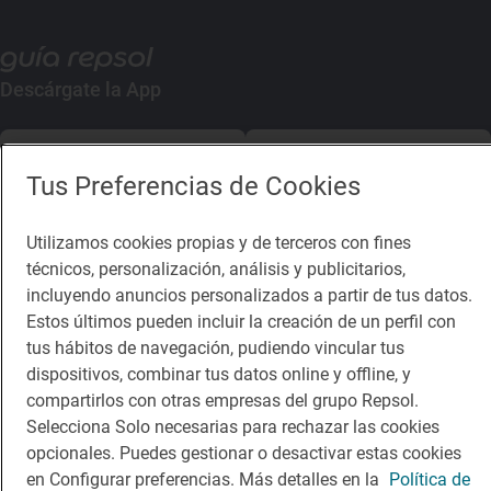
Descárgate la App
App Store
Google Play
Tus Preferencias de Cookies
Guía Repsol
Enlaces
Utilizamos cookies propias y de terceros con fines
técnicos, personalización, análisis y publicitarios,
Comer
Contacto
incluyendo anuncios personalizados a partir de tus datos.
Viajar
Sala de prensa
Estos últimos pueden incluir la creación de un perfil con
tus hábitos de navegación, pudiendo vincular tus
Dormir
Canal de ética
dispositivos, combinar tus datos online y offline, y
compartirlos con otras empresas del grupo Repsol.
Selecciona Solo necesarias para rechazar las cookies
opcionales. Puedes gestionar o desactivar estas cookies
en Configurar preferencias. Más detalles en la
Política de