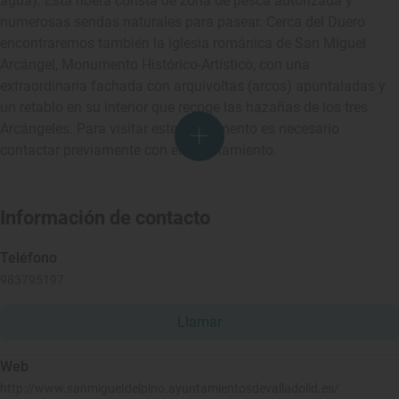
agua). Esta ribera consta de zona de pesca autorizada y
numerosas sendas naturales para pasear. Cerca del Duero
encontraremos también la iglesia románica de San Miguel
Arcángel, Monumento Histórico-Artístico, con una
extraordinaria fachada con arquivoltas (arcos) apuntaladas y
un retablo en su interior que recoge las hazañas de los tres
Arcángeles. Para visitar este monumento es necesario
contactar previamente con el Ayuntamiento.
Información de contacto
Teléfono
983795197
Llamar
Web
http://www.sanmigueldelpino.ayuntamientosdevalladolid.es/