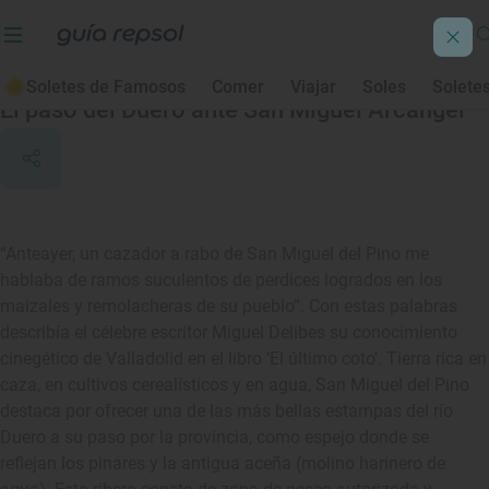
San Miguel del Pino
Soletes de Famosos
Comer
Viajar
Soles
Solete
El paso del Duero ante San Miguel Arcángel
“Anteayer, un cazador a rabo de San Miguel del Pino me
hablaba de ramos suculentos de perdices logrados en los
maizales y remolacheras de su pueblo”. Con estas palabras
describía el célebre escritor Miguel Delibes su conocimiento
cinegético de Valladolid en el libro ‘El último coto’. Tierra rica en
caza, en cultivos cerealísticos y en agua, San Miguel del Pino
destaca por ofrecer una de las más bellas estampas del río
Duero a su paso por la provincia, como espejo donde se
reflejan los pinares y la antigua aceña (molino harinero de