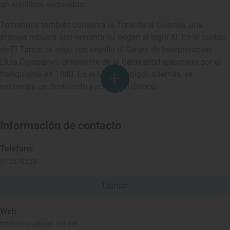
un equilibrio exquisitos.
Tornabous también conserva la Torre de la Guàrdia, una
atalaya robusta que remonta su origen al siglo XI. En el pueblo
de El Tarròs se erige con orgullo el Centro de Interpretación
Lluís Companys, presidente de la Generalitat ejecutado por el
franquismo en 1940. En el Molí d'Espìgol, además, se
encuentra un destacado yacimiento ibérico.
Información de contacto
Teléfono
973570233
Llamar
Web
http://tornabous.ddl.net