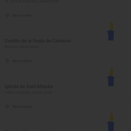
La Torre de Capdella, Lleida/Lérida
Monumento
Castillo de la Soala de Casterás
Bossòst, Lleida/Lérida
Monumento
Iglesia de Sant Miquèu
Vielha e Mijaran, Lleida/Lérida
Monumento