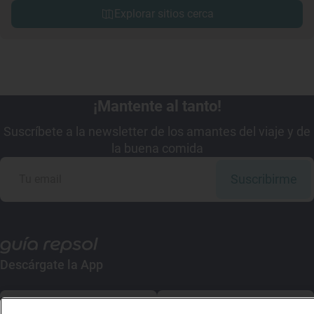
Explorar sitios cerca
¡Mantente al tanto!
Suscríbete a la newsletter de los amantes del viaje y de
la buena comida
Suscribirme
Descárgate la App
App Store
Google Play