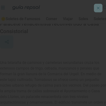
Tornabous
Soletes de Famosos
Comer
Viajar
Soles
Solete
Palacete renacentista reconvertido a Casa
Consistorial
Una telaraña de caminos y carreteras secundarias cruza los
extensos campos de trigo, cebada, manzanos y perales que
forman la gran llanura de la Comarca del Urgell. En medio de
este tapiz cultivado, Tornabous se ofrece como un pequeño
núcleo urbano refugio de calma para los vecinos. Del paseo por
la amplia trama de calles sobresale el Ayuntamiento o Casa
dels Llúries, un palacete renacentista con tres niveles
arquitectónicos y ornamentales. El edificio transmite un orden y