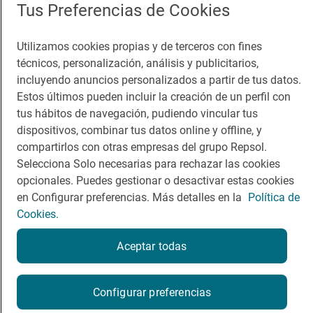
Tus Preferencias de Cookies
Guía Repsol
Enlaces
Utilizamos cookies propias y de terceros con fines
técnicos, personalización, análisis y publicitarios,
Comer
Contacto
incluyendo anuncios personalizados a partir de tus datos.
Viajar
Sala de prensa
Estos últimos pueden incluir la creación de un perfil con
tus hábitos de navegación, pudiendo vincular tus
Dormir
Canal de ética
dispositivos, combinar tus datos online y offline, y
compartirlos con otras empresas del grupo Repsol.
Selecciona Solo necesarias para rechazar las cookies
opcionales. Puedes gestionar o desactivar estas cookies
en Configurar preferencias. Más detalles en la
Política de
Política de privacidad
Política de cookies
Nota legal
Cookies.
Condiciones del servicio
© Repsol S.A. 2000
- 2026
Aceptar todas
Configurar preferencias