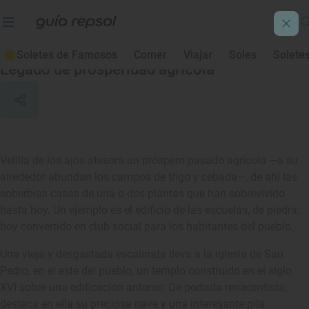
Velilla de los Ajos
Soletes de Famosos
Comer
Viajar
Soles
Solete
Legado de prosperidad agrícola
Velilla de los ajos atesora un próspero pasado agrícola —a su
alrededor abundan los campos de trigo y cebada—, de ahí las
soberbias casas de una o dos plantas que han sobrevivido
hasta hoy. Un ejemplo es el edificio de las escuelas, de piedra,
hoy convertido en club social para los habitantes del pueblo.
Una vieja y desgastada escalinata lleva a la iglesia de San
Pedro, en el este del pueblo, un templo construido en el siglo
XVI sobre una edificación anterior. De portada renacentista,
destaca en ella su preciosa nave y una interesante pila