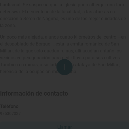
bautismal. Se sospecha que la iglesia pudo albergar una torre
defensiva. El cementerio de la localidad, a las afueras en
dirección a Serón de Nágima, es uno de los mejor cuidados de
la zona.
Un poco más alejada, a unos cuatro kilómetros del centro —en
el despoblado de Borque—, está la ermita románica de San
Millán, de la que solo quedan ruinas; allí acudían antaño los
vecinos en peregrinación para pedir lluvia para sus cultivos.
También en ruinas, a su lado, está la atalaya de San Millán,
herencia de la ocupación musulmana.
Información de contacto
Teléfono
975307037
Llamar