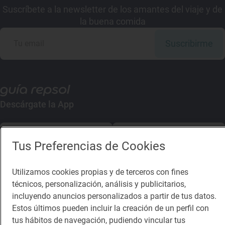
Suscríbete a la newsletter de los amantes del viaje y de
la buena comida
Suscribirme
Descárgate la App
App Store
Google Play
Tus Preferencias de Cookies
Guía Repsol
Enlaces
Utilizamos cookies propias y de terceros con fines
técnicos, personalización, análisis y publicitarios,
Comer
Contacto
incluyendo anuncios personalizados a partir de tus datos.
Viajar
Sala de prensa
Estos últimos pueden incluir la creación de un perfil con
tus hábitos de navegación, pudiendo vincular tus