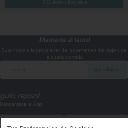
Explorar sitios cerca
¡Mantente al tanto!
Suscríbete a la newsletter de los amantes del viaje y de
la buena comida
Suscribirme
Descárgate la App
App Store
Google Play