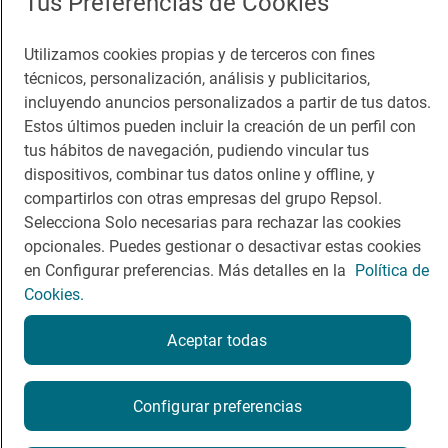
Tus Preferencias de Cookies
Guía Repsol
Enlaces
Utilizamos cookies propias y de terceros con fines
técnicos, personalización, análisis y publicitarios,
Comer
Contacto
incluyendo anuncios personalizados a partir de tus datos.
Viajar
Sala de prensa
Estos últimos pueden incluir la creación de un perfil con
tus hábitos de navegación, pudiendo vincular tus
Dormir
Canal de ética
dispositivos, combinar tus datos online y offline, y
compartirlos con otras empresas del grupo Repsol.
Selecciona Solo necesarias para rechazar las cookies
opcionales. Puedes gestionar o desactivar estas cookies
en Configurar preferencias. Más detalles en la
Política de
Política de privacidad
Política de cookies
Nota legal
Cookies.
Condiciones del servicio
© Repsol S.A. 2000
- 2026
Aceptar todas
Configurar preferencias