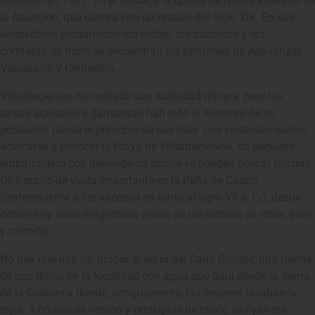
Histórico en 1987. En él destaca la Iglesia de Nuestra Señora de
la Asunción, que cuenta con un retablo del siglo XIX. En sus
alrededores predominan los robles, los castaños y las
coníferas. Al norte se encuentran los pantanos de Agavanzal,
Valparaíso y Cernadilla.
Villardeciervos ha contado con actividad minera, pero las
tareas agrícolas y ganaderas han sido el sustento de su
población desde el principio de sus días. Los visitantes suelen
acercarse a conocer la Playa de Villardeciervos, un pequeño
embarcadero con merenderos donde se pueden pescar truchas.
Otro punto de visita importante es la Peña de Castro
(perteneciente a los vacceos en torno al siglo VII a. C.), desde
donde hay unas magníficas vistas de las laderas de roble, pino
y castaño.
No hay que irse sin probar el agua del Caño Grande, una fuente
de uso diario en la localidad con agua que baja desde la Sierra
de la Culebra y donde, antiguamente, las mujeres lavaban la
ropa. A finales de verano y principios de otoño se oyen los