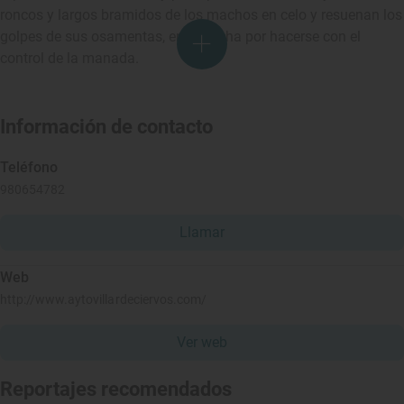
roncos y largos bramidos de los machos en celo y resuenan los
golpes de sus osamentas, en su lucha por hacerse con el
control de la manada.
Información de contacto
Teléfono
980654782
Llamar
Web
http://www.aytovillardeciervos.com/
Ver web
Reportajes recomendados