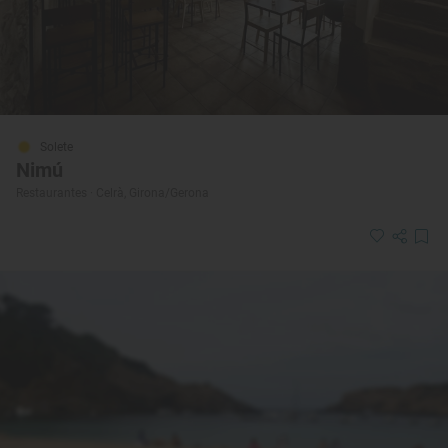
Solete
Nimú
Restaurantes · Celrà, Girona/Gerona