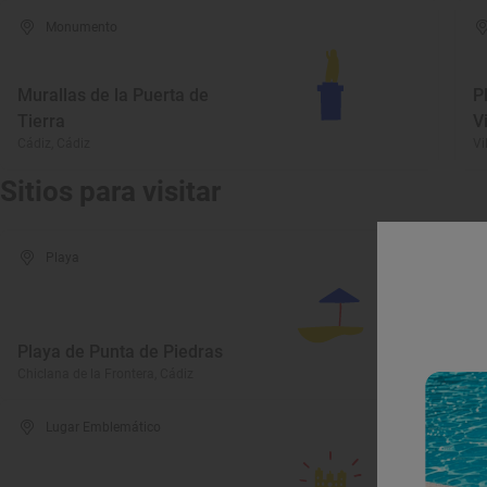
Monumento
Murallas de la Puerta de
P
Tierra
V
Cádiz, Cádiz
Vi
Sitios para visitar
Playa
Playa de Punta de Piedras
I
Chiclana de la Frontera, Cádiz
Ch
Lugar Emblemático