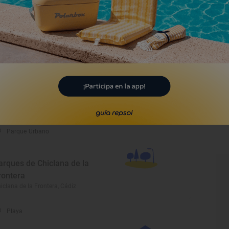
astillo de Sancti Petri y
orres vigía
iclana de la Frontera, Cádiz
Monumento
orre del Reloj
iclana de la Frontera, Cádiz
Parque Urbano
arques de Chiclana de la
rontera
iclana de la Frontera, Cádiz
Playa