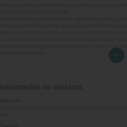
bronce que recibían al mismísimo Julio César o cuando su torre
piedra que unía el islote con Cádiz.
Cuidando de ese enclave legendario, vigila desde la orilla la To
Barrosa desde la Edad Media. Muy cerca, la Torre del Puerco le
ideal para los bañistas que quieren tomarse una foto con el ma
Las torres no son los únicos fortines empeñados en vigilar las p
tres baterías defensivas de Urrutia, San Genís y Aspiroz aún co
curtido en mil batallas.
Información de contacto
Ubicación
DELEGACIÓN MUNICIPAL DE TURISMO Chiclana de la Frontera, Calle la Pl
Cádiz
Teléfono