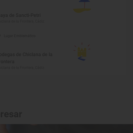
laya de Sancti-Petri
iclana de la Frontera, Cádiz
Lugar Emblemático
odegas de Chiclana de la
rontera
iclana de la Frontera, Cádiz
eresar