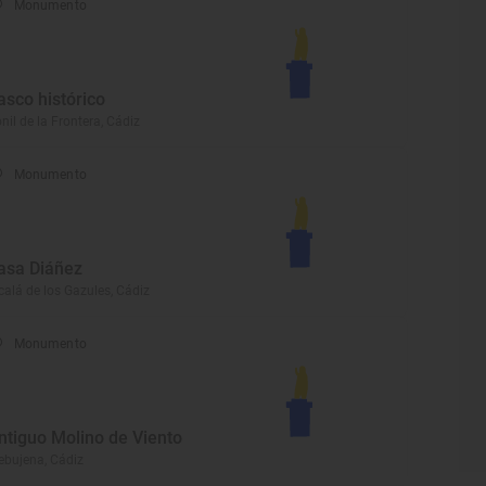
Monumento
asco histórico
nil de la Frontera, Cádiz
Monumento
asa Diáñez
calá de los Gazules, Cádiz
Monumento
ntiguo Molino de Viento
ebujena, Cádiz