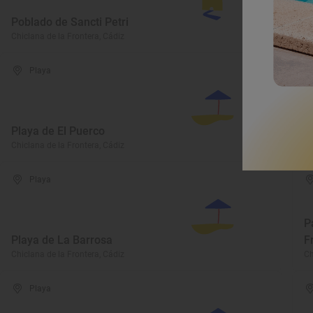
C
Poblado de Sancti Petri
t
Chiclana de la Frontera, Cádiz
Ch
Playa
Playa de El Puerco
T
Chiclana de la Frontera, Cádiz
Ch
Playa
P
Playa de La Barrosa
F
Chiclana de la Frontera, Cádiz
Ch
Playa