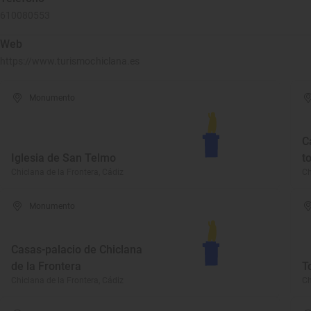
610080553
Web
https://www.turismochiclana.es
Monumento
C
Iglesia de San Telmo
t
Chiclana de la Frontera, Cádiz
Ch
Monumento
Casas-palacio de Chiclana
de la Frontera
T
Chiclana de la Frontera, Cádiz
Ch