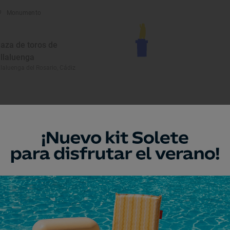
Monumento
laza de toros de
illaluenga
llaluenga del Rosario, Cádiz
Monumento
glesia de San Telmo
iclana de la Frontera, Cádiz
Monumento