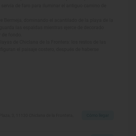
 servía de faro para iluminar el antiguo camino de
rre Bermeja, dominando el acantilado de la playa de la
 guarda las espaldas mientras ejerce de decorado
r de fondo.
layas de Chiclana de la Frontera: los restos de las
nfiguran el paisaje costero, después de haberse
Cómo llegar
aza, 3, 11130 Chiclana de la Frontera,