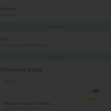
Teléfono
956535969
Llamar
Web
https://www.turismochiclana.es/
Ver web
Sitios para visitar
Playa
Playa de Punta de Piedras
Chiclana de la Frontera, Cádiz