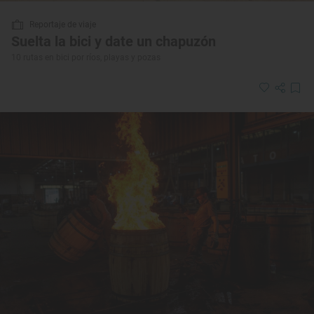
Reportaje de viaje
Suelta la bici y date un chapuzón
10 rutas en bici por ríos, playas y pozas