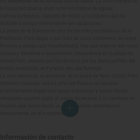
sol despedirse de su jornada laboral diaria. La línea costera de
la localidad abarca unos ocho kilómetros de aguas
calmas turquesas, capaces de tentar a cualquiera que las
disfrute a alargar eternamente las vacaciones.
La playa de la Barrosa es una de las más paradisíacas de la
Península. Para llegar a sus más de cinco kilómetros de arena
finísima y oleaje casi imperturbable, hay que alejarse del casco
urbano y decidirse a desconectar. Desemboca en la playa de
Sancti Petri, cercada por las dunas y por los duros perfiles del
bonito acantilado de Farallón de Laja Bermeja.
La más retratada, al atardecer, es la playa de Novo Sancti Petri,
también conocida como Lomo del Puerco, un paraíso
prácticamente virgen con aguas tranquilas y zonas donde
refugiarse cuando sopla el viento de levante. Los caminos de
madera que llevan hacia su orilla parecen desembocar,
directamente, en el horizonte.
Información de contacto