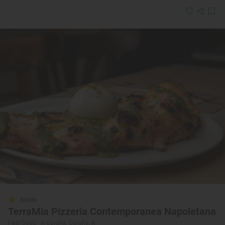
Solete
TerraMia Pizzeria Contemporanea Napoletana
Fast Good · A Coruña, Coruña, A