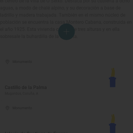
el centro de la villa de O Seixo. Destaca por su cubierta a ocho
aguas, a modo de chalé alpino, y su decoración a base de
ladrillo y madera trabajada. También en el mismo núcleo de
población se encuentra la casa Montero Cabana, construida en
el año 1925. Esta vivienda consta de tres alturas y en ella
sobresale la buhardilla de la cubierta.
Monumento
Castillo de la Palma
Mugardos, Coruña, A
Monumento