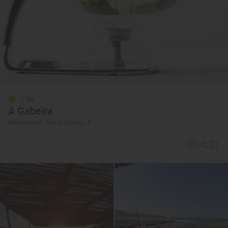
1 Sol
A Gabeira
Restaurante · Ferrol, Coruña, A