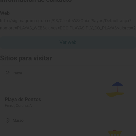
Web
http://sig.magrama.gob.es/93/ClienteWS/Guia-Playas/Default.aspx?
nombre=PLAYAS_WEB&claves=DGC.PLAYAS.PLY_CO_PLAYA&valores=
Ver web
Sitios para visitar
Playa
Playa de Ponzos
Ferrol, Coruña, A
Museo