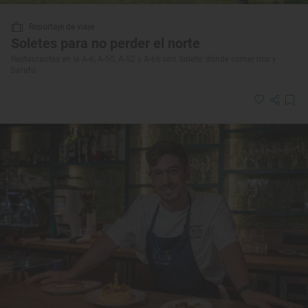
Reportaje de viaje
Soletes para no perder el norte
Restaurantes en la A-6, A-50, A-52 y A-66 con Solete: dónde comer rico y
barato