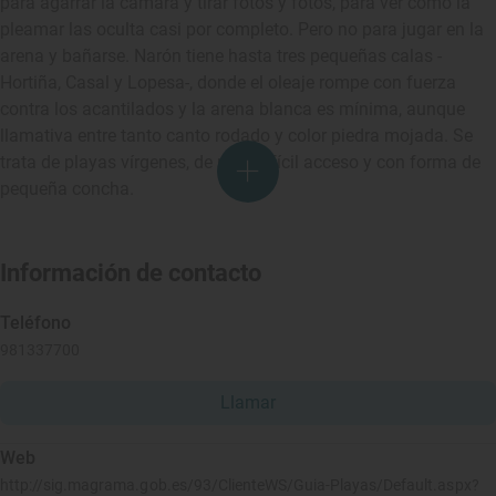
para agarrar la cámara y tirar fotos y fotos, para ver como la
pleamar las oculta casi por completo. Pero no para jugar en la
arena y bañarse. Narón tiene hasta tres pequeñas calas -
Hortiña, Casal y Lopesa-, donde el oleaje rompe con fuerza
contra los acantilados y la arena blanca es mínima, aunque
llamativa entre tanto canto rodado y color piedra mojada. Se
trata de playas vírgenes, de muy difícil acceso y con forma de
pequeña concha.
Información de contacto
Teléfono
981337700
Llamar
Web
http://sig.magrama.gob.es/93/ClienteWS/Guia-Playas/Default.aspx?