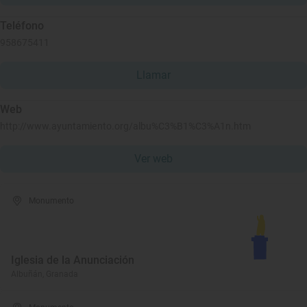
Teléfono
958675411
Llamar
Web
http://www.ayuntamiento.org/albu%C3%B1%C3%A1n.htm
Ver web
Monumento
Iglesia de la Anunciación
Albuñán, Granada