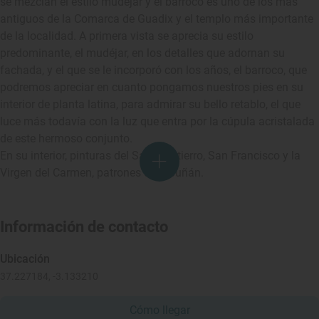
se mezclan el estilo mudéjar y el barroco es uno de los más
antiguos de la Comarca de Guadix y el templo más importante
de la localidad. A primera vista se aprecia su estilo
predominante, el mudéjar, en los detalles que adornan su
fachada, y el que se le incorporó con los años, el barroco, que
podremos apreciar en cuanto pongamos nuestros pies en su
interior de planta latina, para admirar su bello retablo, el que
luce más todavía con la luz que entra por la cúpula acristalada
de este hermoso conjunto.
En su interior, pinturas del Santo Entierro, San Francisco y la
Virgen del Carmen, patrones de Albuñán.
Información de contacto
Ubicación
37.227184, -3.133210
Cómo llegar