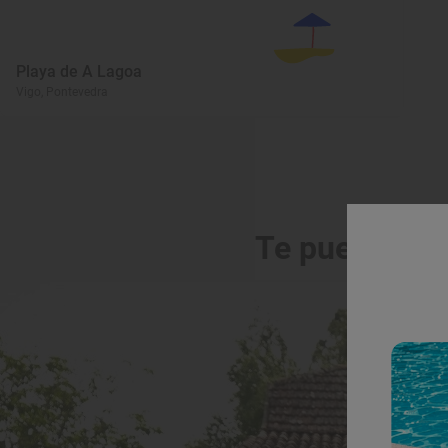
Playa de A Lagoa
Vigo, Pontevedra
Te puede int