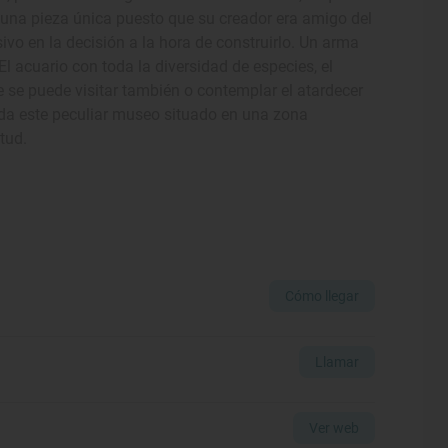
, una pieza única puesto que su creador era amigo del
sivo en la decisión a la hora de construirlo. Un arma
l acuario con toda la diversidad de especies, el
e se puede visitar también o contemplar el atardecer
inda este peculiar museo situado en una zona
tud.
Cómo llegar
Llamar
Ver web