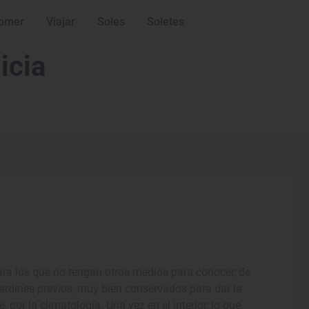
omer
Viajar
Soles
Soletes
icia
para los que no tengan otros medios para conocer, de
 jardines previos, muy bien conservados para dar la
or la climatología. Una vez en el interior, lo que