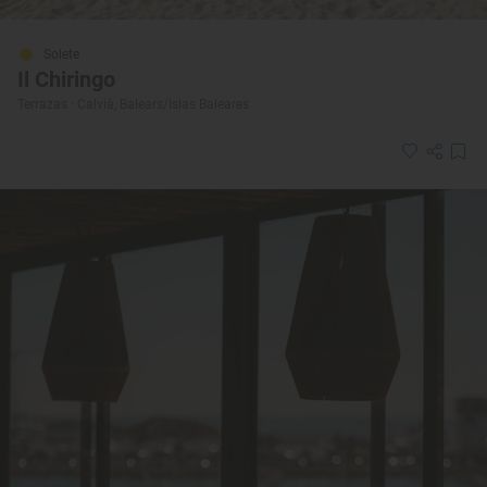
Solete
Il Chiringo
Terrazas · Calvià, Balears/Islas Baleares