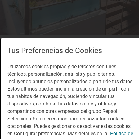
Solete
Tus Preferencias de Cookies
Barbuda Beach Bar & Grill
Terrazas · Calvià, Balears/Islas Baleares
Utilizamos cookies propias y de terceros con fines
técnicos, personalización, análisis y publicitarios,
incluyendo anuncios personalizados a partir de tus datos.
¡Mantente al tanto!
Estos últimos pueden incluir la creación de un perfil con
tus hábitos de navegación, pudiendo vincular tus
Suscríbete a la newsletter de los amantes del viaje y de
dispositivos, combinar tus datos online y offline, y
la buena comida
compartirlos con otras empresas del grupo Repsol.
Selecciona Solo necesarias para rechazar las cookies
Suscribirme
opcionales. Puedes gestionar o desactivar estas cookies
en Configurar preferencias. Más detalles en la
Política de