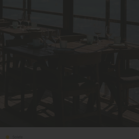
Solete