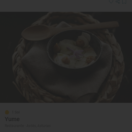
1 Sol
Yume
Restaurante · Avilés, Asturias