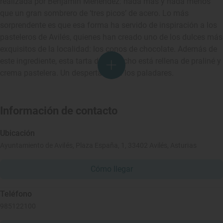
realizada por Benjamín Menéndez: nada más y nada menos
que un gran sombrero de ‘tres picos’ de acero. Lo más
sorprendente es que esa forma ha servido de inspiración a los
pasteleros de Avilés, quienes han creado uno de los dulces más
exquisitos de la localidad: los conos de chocolate. Además de
este ingrediente, esta tarta de bizcocho está rellena de praliné y
crema pastelera. Un despertar para los paladares.
Información de contacto
Ubicación
Ayuntamiento de Avilés, Plaza España, 1, 33402 Avilés, Asturias
Cómo llegar
Teléfono
985122100