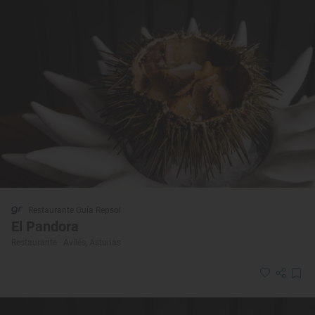
Restaurante Guía Repsol
El Pandora
Restaurante · Avilés, Asturias