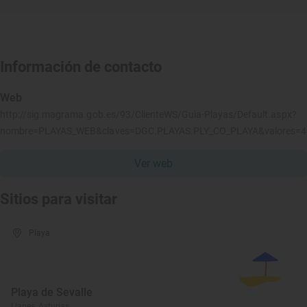
Información de contacto
Web
http://sig.magrama.gob.es/93/ClienteWS/Guia-Playas/Default.aspx?
nombre=PLAYAS_WEB&claves=DGC.PLAYAS.PLY_CO_PLAYA&valores=
Ver web
Sitios para visitar
Playa
Playa de Sevalle
Llanes, Asturias