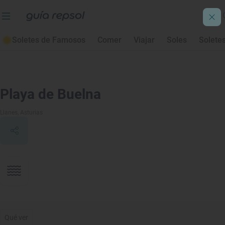
Soletes de Famosos
Comer
Viajar
Soles
Solete
Playa de Buelna
Llanes
, Asturias
Qué ver