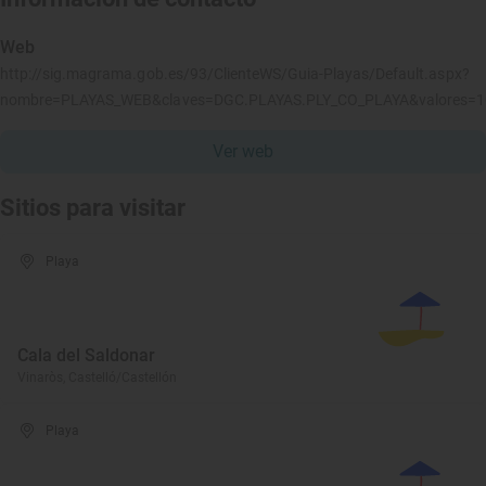
Web
http://sig.magrama.gob.es/93/ClienteWS/Guia-Playas/Default.aspx?
nombre=PLAYAS_WEB&claves=DGC.PLAYAS.PLY_CO_PLAYA&valores=
Ver web
Sitios para visitar
Playa
Cala del Saldonar
Vinaròs, Castelló/Castellón
Playa