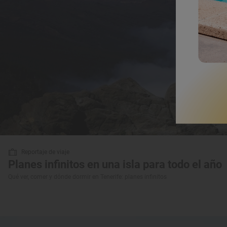
Reportaje de viaje
Planes infinitos en una isla para todo el año
Qué ver, comer y dónde dormir en Tenerife: planes infinitos