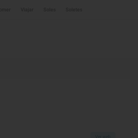
omer
Viajar
Soles
Soletes
Ver web