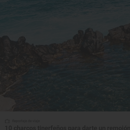
Reportaje de viaje
10 charcos tinerfeños para darte un remojó