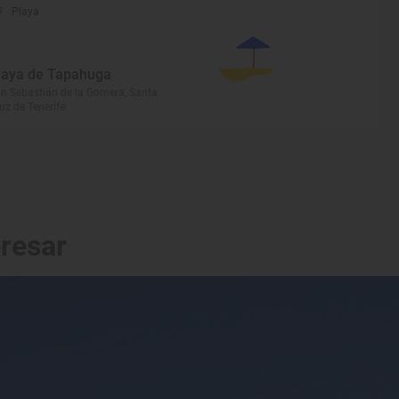
Playa
laya de Tapahuga
n Sebastián de la Gomera, Santa
uz de Tenerife
eresar