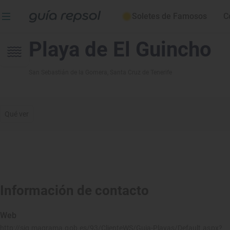
Soletes de Famosos
C
Playa de El Guincho
San Sebastián de la Gomera
, Santa Cruz de Tenerife
Qué ver
Información de contacto
Web
http://sig.magrama.gob.es/93/ClienteWS/Guia-Playas/Default.aspx?