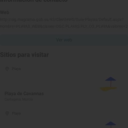
Web
http://sig.magrama.gob.es/93/ClienteWS/Guia-Playas/Default.aspx?
nombre=PLAYAS_WEB&claves=DGC.PLAYAS.PLY_CO_PLAYA&valores=
Ver web
Sitios para visitar
Playa
Playa de Cavannas
Cartagena, Murcia
Playa