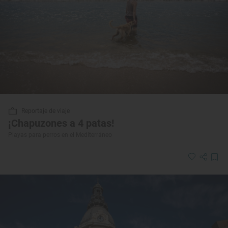
Reportaje de viaje
¡Chapuzones a 4 patas!
Playas para perros en el Mediterráneo