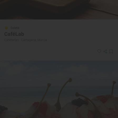
Solete
CaféLab
Cafeterías · Cartagena, Murcia