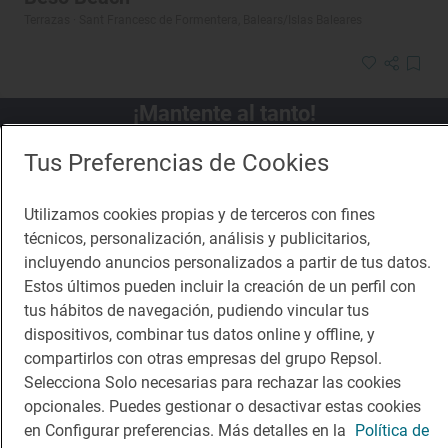
Terrazas · Sant Francesc de Formentera, Balears/Islas Baleares
¡Mantente al tanto!
Suscríbete a la newsletter de los amantes del viaje y de
Tus Preferencias de Cookies
la buena comida
Utilizamos cookies propias y de terceros con fines
Suscribirme
técnicos, personalización, análisis y publicitarios,
incluyendo anuncios personalizados a partir de tus datos.
Estos últimos pueden incluir la creación de un perfil con
tus hábitos de navegación, pudiendo vincular tus
dispositivos, combinar tus datos online y offline, y
Descárgate la App
compartirlos con otras empresas del grupo Repsol.
Selecciona Solo necesarias para rechazar las cookies
App Store
Google Play
opcionales. Puedes gestionar o desactivar estas cookies
en Configurar preferencias. Más detalles en la
Política de