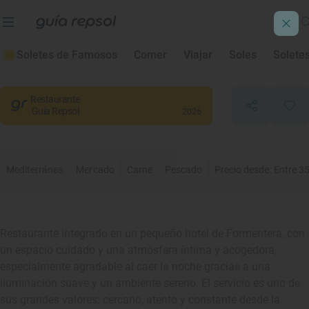
Casbah
Soletes de Famosos
Comer
Viajar
Soles
Solete
Sant Francesc de Formentera
, Balears/Islas Baleares
Restaurante
Guía Repsol
2026
Mediterránea
Mercado
Carne
Pescado
Precio desde: Entre 3
Restaurante integrado en un pequeño hotel de Formentera, con
un espacio cuidado y una atmósfera íntima y acogedora,
especialmente agradable al caer la noche gracias a una
iluminación suave y un ambiente sereno. El servicio es uno de
sus grandes valores: cercano, atento y constante desde la