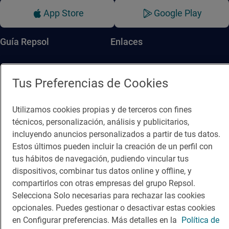
App Store
Google Play
Guía Repsol
Enlaces
Comer
Contacto
Tus Preferencias de Cookies
Viajar
Sala de prensa
Dormir
Canal de ética
Utilizamos cookies propias y de terceros con fines
técnicos, personalización, análisis y publicitarios,
incluyendo anuncios personalizados a partir de tus datos.
Estos últimos pueden incluir la creación de un perfil con
tus hábitos de navegación, pudiendo vincular tus
dispositivos, combinar tus datos online y offline, y
Política de privacidad
Política de cookies
Nota legal
compartirlos con otras empresas del grupo Repsol.
Selecciona Solo necesarias para rechazar las cookies
Condiciones del servicio
© Repsol S.A. 2000
- 2026
opcionales. Puedes gestionar o desactivar estas cookies
en Configurar preferencias. Más detalles en la
Política de