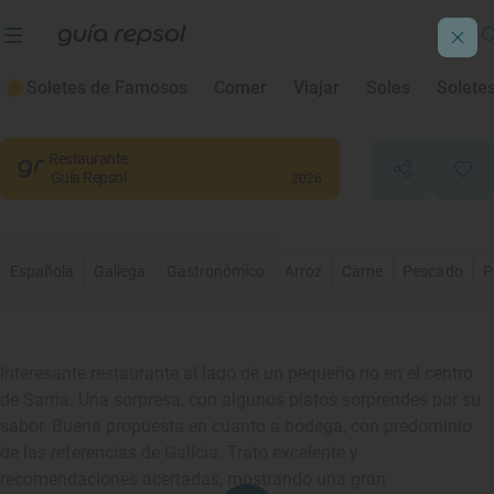
Cinza e Lume
Soletes de Famosos
Comer
Viajar
Soles
Solete
Sarria
, Lugo
Restaurante
Guía Repsol
2026
Española
Gallega
Gastronómico
Arroz
Carne
Pescado
P
Interesante restaurante al lado de un pequeño río en el centro
de Sarria. Una sorpresa, con algunos platos sorprendes por su
sabor. Buena propuesta en cuanto a bodega, con predominio
de las referencias de Galícia. Trato excelente y
recomendaciones acertadas, mostrando una gran