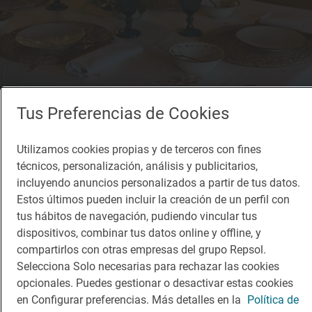
Tus Preferencias de Cookies
Restaurante Guía Repsol
Mesón do Campo
Utilizamos cookies propias y de terceros con fines
Restaurante · Vilalba, Lugo
técnicos, personalización, análisis y publicitarios,
incluyendo anuncios personalizados a partir de tus datos.
Estos últimos pueden incluir la creación de un perfil con
tus hábitos de navegación, pudiendo vincular tus
¡Mantente al tanto!
dispositivos, combinar tus datos online y offline, y
Suscríbete a la newsletter de los amantes del viaje y de
compartirlos con otras empresas del grupo Repsol.
la buena comida
Selecciona Solo necesarias para rechazar las cookies
opcionales. Puedes gestionar o desactivar estas cookies
Suscribirme
en Configurar preferencias. Más detalles en la
Política de