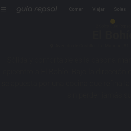
Comer
Viajar
Soles
2 Soles Guía Repso
El Bohí
Avenida de Castilla - La Mancha, 81.
Sólida y confortable es la casona man
epicentro a El Bohío. Bajo la dirección 
se apuesta por una cocina que refina la 
sin perder jamás su