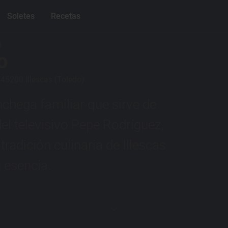
Soletes
Recetas
l
o
 45200 Illescas (Toledo)
chega familiar que sirve de
del televisivo Pepe Rodríguez,
tradición culinaria de Illescas
 esencia.