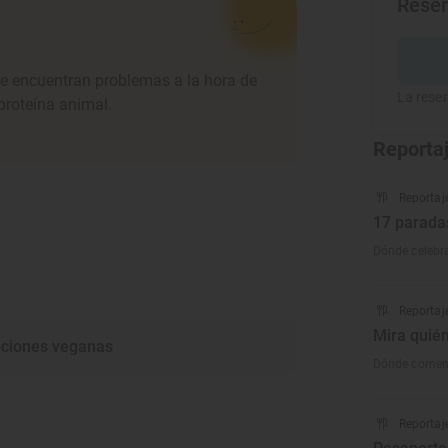
Rese
ue encuentran problemas a la hora de
La reser
 proteína animal.
Reporta
Reportaj
17 parada
Dónde celebra
Reportaj
Mira quién
ciones veganas
Dónde comen 
Reportaj