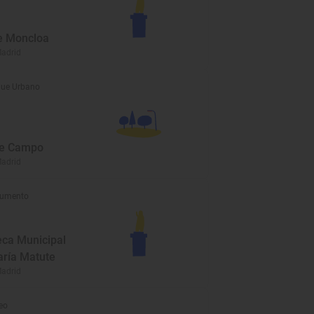
e Moncloa
Madrid
ue Urbano
de Campo
Madrid
umento
eca Municipal
ría Matute
Madrid
eo