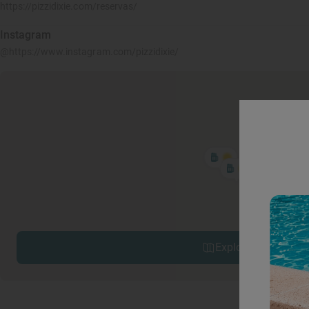
https://pizzidixie.com/reservas/
Instagram
@https://www.instagram.com/pizzidixie/
Explorar sitios cerc