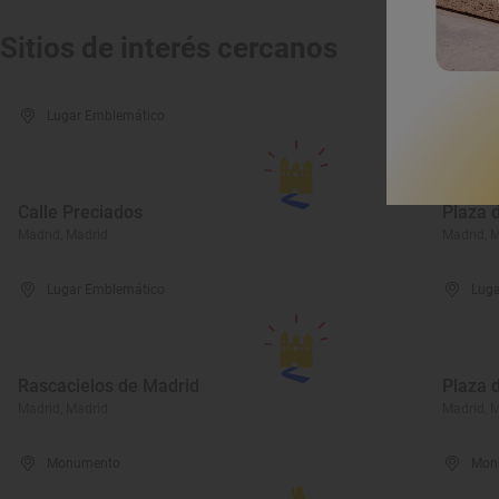
Sitios de interés cercanos
Lugar Emblemático
Luga
Calle Preciados
Plaza 
Madrid, Madrid
Madrid, 
Lugar Emblemático
Luga
Rascacielos de Madrid
Plaza 
Madrid, Madrid
Madrid, 
Monumento
Mon