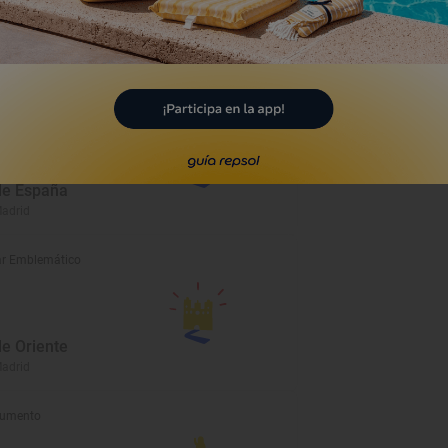
r Emblemático
de España
Madrid
r Emblemático
de Oriente
Madrid
umento