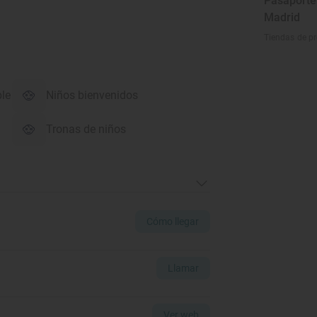
Pasaporte 
Madrid
Tiendas de p
ble
Niños bienvenidos
Tronas de niños
Cómo llegar
Llamar
Ver web