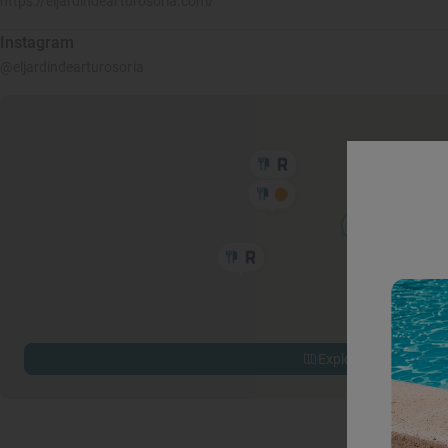
https://eljardindearturosoria.com/
Instagram
@eljardindearturosoria
Explorar sitios cerca