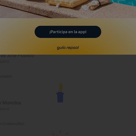
eo
de Arte Público
Madrid
umento
e Moncloa
Madrid
r Emblemático