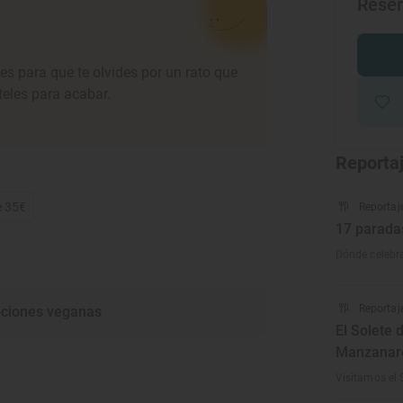
Rese
les para que te olvides por un rato que
teles para acabar.
Reporta
e 35€
Reportaj
17 parada
Dónde celebra
Reportaj
ciones veganas
El Solete 
Manzanar
Visitamos el 