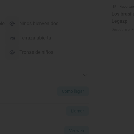
Reportaj
Los brasil
Legazpi
ble
Niños bienvenidos
Descubre el R
Terraza abierta
Tronas de niños
Cómo llegar
Llamar
Ver web