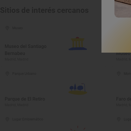
Sitios de interés cercanos
Museo
Mus
Museo del Santiago
Bernabeu
Museo 
Madrid, Madrid
Madrid, 
Parque Urbano
Mon
Parque de El Retiro
Faro d
Madrid, Madrid
Madrid, 
Lugar Emblemático
Luga