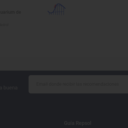
uarium de
Madrid
la buena
Guía Repsol