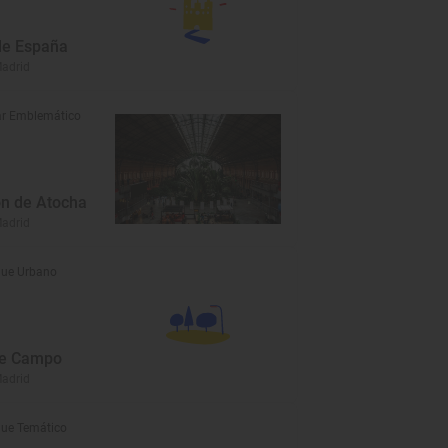
de España
Madrid
r Emblemático
ón de Atocha
Madrid
ue Urbano
de Campo
Madrid
ue Temático